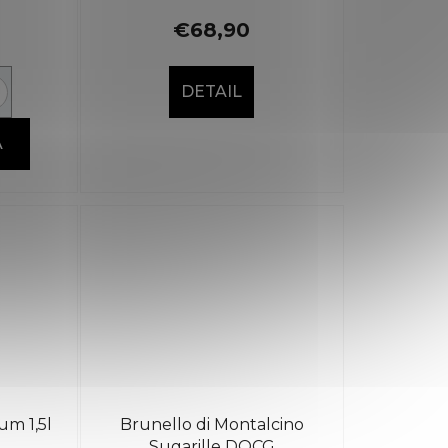
€68,90
DETAIL
A
um 1,5l
Brunello di Montalcino
Sugarille DOCG