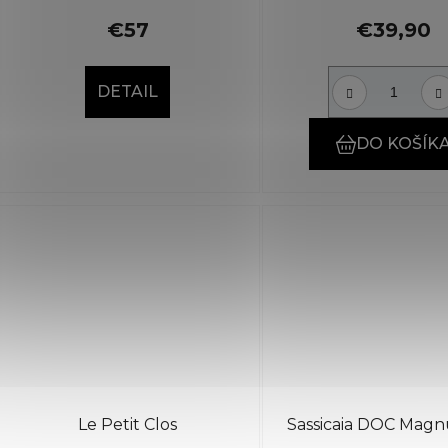
€57
€39,90
DETAIL
DO KOŠÍK
Le Petit Clos
Sassicaia DOC Magn