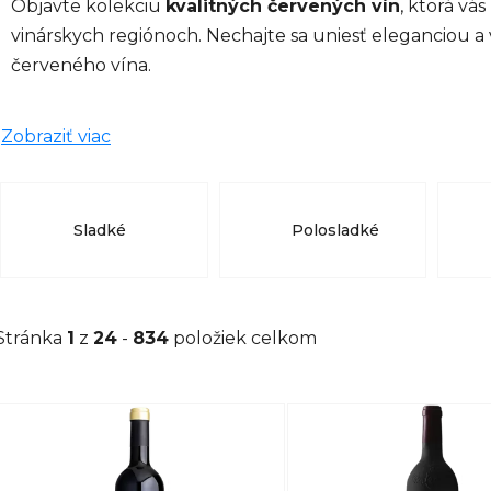
Objavte kolekciu
kvalitných červených vín
, ktorá vá
vinárskych regiónoch. Nechajte sa uniesť eleganciou a
červeného vína.
Zobraziť viac
Sladké
Polosladké
Stránka
1
z
24
-
834
položiek celkom
V
ý
p
i