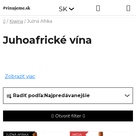
Prejsť
Hľadať
NÁKUP
SK
na
obsah
KOŠÍK
Domov
/
Krajina
/
Južná Afrika
Juhoafrické vína
Zobraziť viac
R
Radiť podľa:
Najpredávanejšie
a
d
e
Otvoriť filter
n
i
V
JUŽNÁ AFRIKA
AKCIA