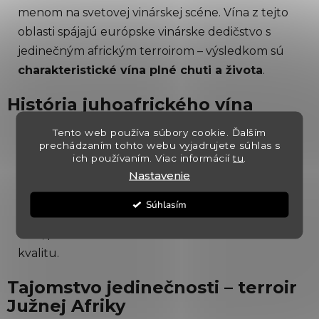
menom na svetovej vinárskej scéne. Vína z tejto
ý
p
oblasti spájajú európske vinárske dedičstvo s
i
jedinečným africkým terroirom – výsledkom sú
s
charakteristické vína plné chuti a života
.
u
História juhoafrického vína
Tento web používa súbory cookie. Ďalším
Prvé viniče boli do Južnej Afriky privezené v 17.
prechádzaním tohto webu vyjadrujete súhlas s
storočí holandskými osadníkmi. Vďaka
ich používaním. Viac informácií
tu
.
Nastavenie
priaznivému podnebiu a úrodnej pôde sa
vinohradníctvo rýchlo rozvíjalo. Dnes patrí krajina
Súhlasím
medzi najvýznamnejších svetových producentov
vína, pričom si uchováva vlastnú identitu a
kvalitu.
Tajomstvo jedinečnosti – terroir
Južnej Afriky