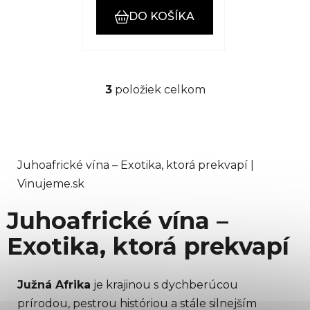
DO KOŠÍKA
3
položiek celkom
O
v
l
á
d
Juhoafrické vína – Exotika, ktorá prekvapí |
a
Vinujeme.sk
c
i
Juhoafrické vína –
e
p
Exotika, ktorá prekvapí
r
v
k
Južná Afrika
je krajinou s dychberúcou
y
prírodou, pestrou históriou a stále silnejším
v