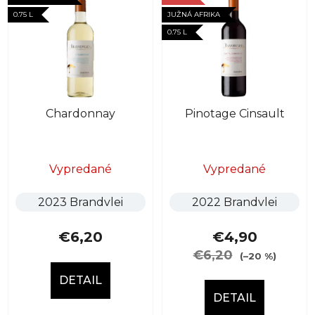
e
ý
0.75 L
JUŽNÁ AFRIKA
p
p
0.75 L
r
i
o
s
d
p
u
r
k
Chardonnay
Pinotage Cinsault
o
t
d
o
u
v
k
Vypredané
Vypredané
t
2023 Brandvlei
2022 Brandvlei
o
v
€6,20
€4,90
€6,20
(–20 %)
DETAIL
DETAIL