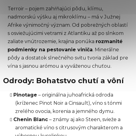
Terroir – pojem zahŕňajúci pôdu, klímu,
nadmorskú výšku aj mikroklímu – má v Južnej
Afrike výnimočný význam. Od pobrežných oblastí
s osviežujúcimi vetrami z Atlantiku až po slnkom
zaliate vnútrozemie, krajina ponúka
rozmanité
podmienky na pestovanie viniča
. Minerálne
pôdy a dostatok slnečného svitu tvoria základ pre
vína s jasnou arómou a vyváženou chuťou.
Odrody: Bohatstvo chutí a vôní
Pinotage
– originálna juhoafrická odroda
(kríženec Pinot Noir a Cinsault), víno s tónmi
zrelého ovocia, korenia a jemného dymu.
Chenin Blanc
– známy aj ako Steen, svieže a
aromatické víno s citrusovým charakterom a
výbornou kyselinkou.