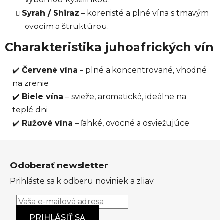
Syrah / Shiraz
– korenisté a plné vína s tmavým
ovocím a štruktúrou.
Charakteristika juhoafrických vín
✔️
Červené vína
– plné a koncentrované, vhodné
na zrenie
✔️
Biele vína
– svieže, aromatické, ideálne na
teplé dni
✔️
Ružové vína
– ľahké, ovocné a osviežujúce
Z
á
Odoberať newsletter
p
Prihláste sa k odberu noviniek a zliav
ä
t
i
PRIHLÁSIŤ SA