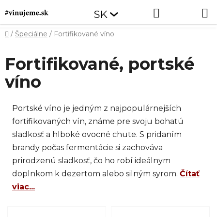
Prejsť
Hľadať
NÁKUP
SK
na
obsah
KOŠÍK
Domov
/
Špeciálne
/
Fortifikované víno
Fortifikované, portské
víno
Portské víno je jedným z najpopulárnejších
fortifikovaných vín, známe pre svoju bohatú
sladkosť a hlboké ovocné chute. S pridaním
brandy počas fermentácie si zachováva
prirodzenú sladkosť, čo ho robí ideálnym
doplnkom k dezertom alebo silným syrom.
Čítať
viac...