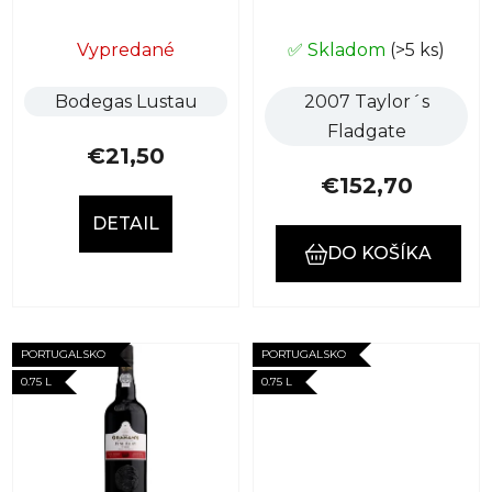
o
u
v
k
Vypredané
✅ Skladom
(>5 ks)
t
Bodegas Lustau
2007 Taylor´s
o
Fladgate
v
€21,50
€152,70
DETAIL
DO KOŠÍKA
PORTUGALSKO
PORTUGALSKO
0.75 L
0.75 L