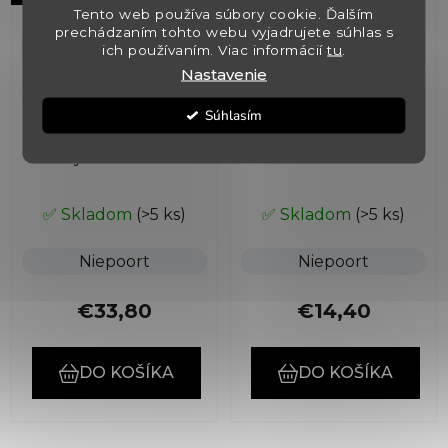
Tento web používa súbory cookie. Ďalším
prechádzaním tohto webu vyjadrujete súhlas s
ich používaním. Viac informácií
tu
.
Nastavenie
Súhlasím
Portské 10 ročné
Portské Tawny Port
Tawny Port - Gift box
✅ Skladom
(>5 ks)
✅ Skladom
(>5 ks)
Niepoort
Niepoort
€33,80
€14,40
DO KOŠÍKA
DO KOŠÍKA