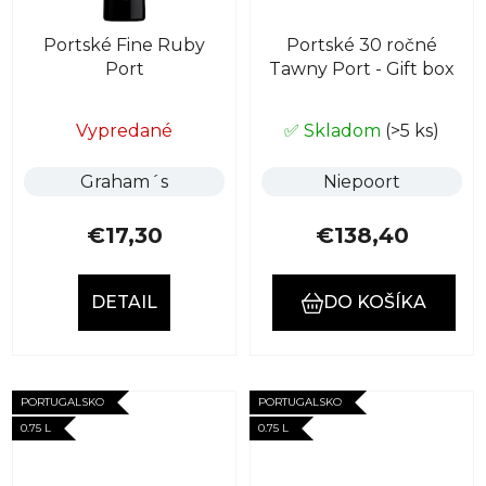
Portské Fine Ruby
Portské 30 ročné
Port
Tawny Port - Gift box
Vypredané
✅ Skladom
(>5 ks)
Graham´s
Niepoort
€17,30
€138,40
DETAIL
DO KOŠÍKA
PORTUGALSKO
PORTUGALSKO
0.75 L
0.75 L