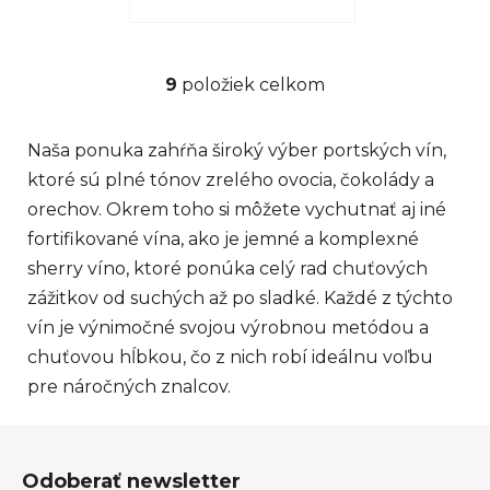
9
položiek celkom
O
v
l
Naša ponuka zahŕňa široký výber portských vín,
á
ktoré sú plné tónov zrelého ovocia, čokolády a
d
orechov. Okrem toho si môžete vychutnať aj iné
a
c
fortifikované vína, ako je jemné a komplexné
i
sherry víno, ktoré ponúka celý rad chuťových
e
zážitkov od suchých až po sladké. Každé z týchto
p
vín je výnimočné svojou výrobnou metódou a
r
chuťovou hĺbkou, čo z nich robí ideálnu voľbu
v
k
pre náročných znalcov.
y
v
Z
ý
á
p
Odoberať newsletter