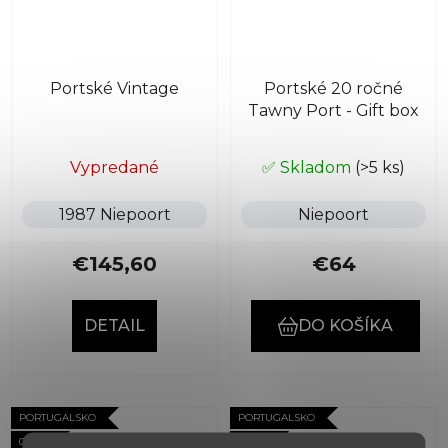
Portské Vintage
Portské 20 ročné
Tawny Port - Gift box
Vypredané
✅ Skladom
(>5 ks)
1987 Niepoort
Niepoort
€145,60
€64
DETAIL
DO KOŠÍKA
PORTUGALSKO
PORTUGALSKO
0.75 L
0.75 L