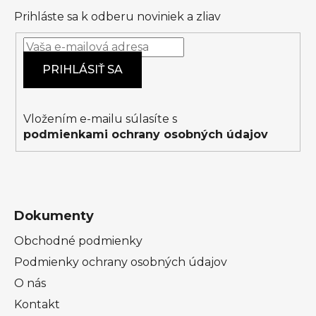
p
i
Prihláste sa k odberu noviniek a zliav
ä
s
t
u
i
PRIHLÁSIŤ SA
e
Vložením e-mailu súlasíte s
podmienkami ochrany osobných údajov
Dokumenty
Obchodné podmienky
Podmienky ochrany osobných údajov
O nás
Kontakt