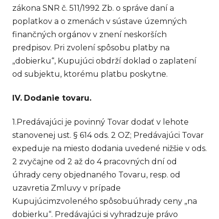
zákona SNR č. 511/1992 Zb. o správe daní a
poplatkov a o zmenách v sústave územných
finančných orgánov v znení neskorších
predpisov. Pri zvolení spôsobu platby na
„dobierku“, Kupujúci obdrží doklad o zaplatení
od subjektu, ktorému platbu poskytne.
IV.
Dodanie tovaru.
1.Predávajúci je povinný Tovar dodať v lehote
stanovenej ust. § 614 ods. 2 OZ; Predávajúci Tovar
expeduje na miesto dodania uvedené nižšie v ods.
2 zvyčajne od 2 až do 4 pracovných dní od
úhrady ceny objednaného Tovaru, resp. od
uzavretia Zmluvy v prípade
Kupujúcimzvoleného spôsobuúhrady ceny „na
dobierku“. Predávajúci si vyhradzuje právo