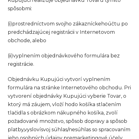
Kupujúci realizuje objednávku Tovaru týmito
spôsobmi:
(i)
prostredníctvom svojho zákazníckehoúčtu po
predchádzajúcej registrácii v Internetovom
obchode, alebo
(ii)
vyplnením objednávkového formulára bez
registrácie.
Objednávku Kupujúci vytvorí vyplnením
formulára na stránke Internetového obchodu. Pri
vytvorení objednávky Kupujúci vyberie Tovar, o
ktorý má záujem,
vloží hodo košíka stlačením
tlačidla s obrázkom nákupného košíka, zvolí
požadované množstvo, spôsob dopravy a spôsob
platby,vyslovísvoj súhlas/nesúhlas so spracovaním
jeho osobných údajov premarketingové účely