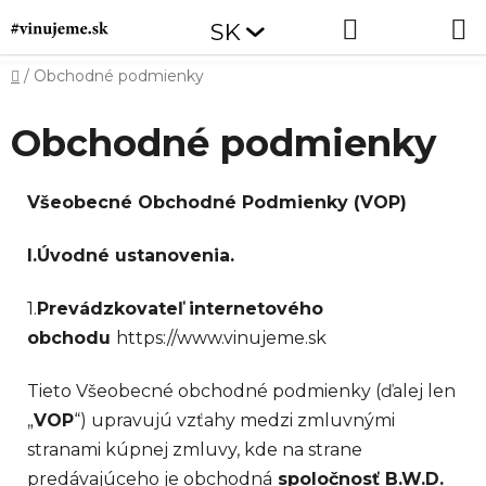
Prejsť
Hľadať
NÁKUP
SK
na
obsah
KOŠÍK
Domov
/
Obchodné podmienky
Obchodné podmienky
Všeobecné Obchodné Podmienky (VOP)
I.
Úvodné ustanovenia.
1.
Prevádzkovateľ internetového
obchodu
https://www.vinujeme.sk
Tieto Všeobecné obchodné podmienky (ďalej len
„
VOP
“) upravujú vzťahy medzi zmluvnými
stranami kúpnej zmluvy, kde na strane
predávajúceho je obchodná
spoločnosť B.W.D.