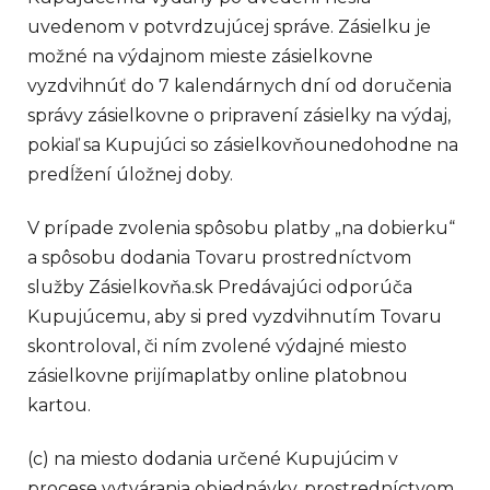
uvedenom v potvrdzujúcej správe. Zásielku je
možné na výdajnom mieste zásielkovne
vyzdvihnúť do 7 kalendárnych dní od doručenia
správy zásielkovne o pripravení zásielky na výdaj,
pokiaľ sa Kupujúci so zásielkovňounedohodne na
predĺžení úložnej doby.
V prípade zvolenia spôsobu platby „na dobierku“
a spôsobu dodania Tovaru prostredníctvom
služby Zásielkovňa.sk Predávajúci odporúča
Kupujúcemu, aby si pred vyzdvihnutím Tovaru
skontroloval, či ním zvolené výdajné miesto
zásielkovne prijímaplatby online platobnou
kartou.
(c) na miesto dodania určené Kupujúcim v
procese vytvárania objednávky, prostredníctvom