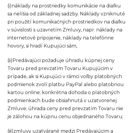
(i)
náklady na prostriedky komunikácie na diaľku
sa nelíšia od základnej sadzby. Náklady vzniknuté
pri použití komunikačných prostriedkov na diaľku
v súvislosti s uzavretím Zmluvy, napr. náklady na
internetové pripojenie, náklady na telefónne
hovory, si hradí Kupujúci sám,
(ii)
Predávajúci požaduje úhradu kúpnej ceny
Tovaru pred prevzatím Tovaru Kupujúcim v
prípade, ak si Kupujúci v rámci voľby platobných
podmienok zvolí platbu PayPal alebo platobnou
kartou online; konkrétna dohoda o platobných
podmienkach bude obsiahnutá v uzatvorenej
Zmluve; úhrada ceny pred prevzatím Tovaru nie
je zálohou na kúpnu cenu objednaného Tovaru;
(iii)
zmluvy uzatvárané medzi Predávajúcim a