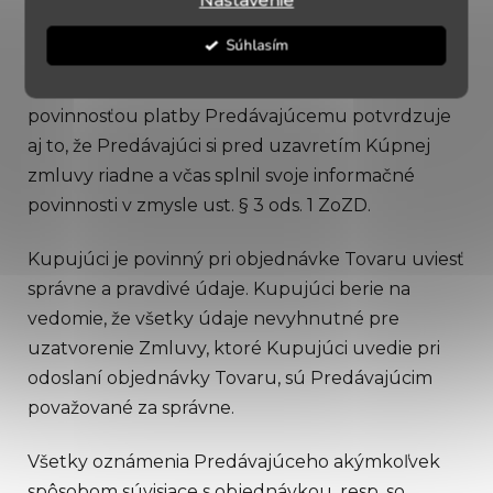
Nastavenie
súčasťou objednávky je povinnosť zaplatiť kúpnu
cenu za objednaný Tovar.
Súhlasím
Spotrebiteľ odoslaním objednávky Tovaru s
povinnosťou platby Predávajúcemu potvrdzuje
aj to, že Predávajúci si pred uzavretím Kúpnej
zmluvy riadne a včas splnil svoje informačné
povinnosti v zmysle ust. § 3 ods. 1 ZoZD.
Kupujúci je povinný pri objednávke Tovaru uviesť
správne a pravdivé údaje. Kupujúci berie na
vedomie, že všetky údaje nevyhnutné pre
uzatvorenie Zmluvy, ktoré Kupujúci uvedie pri
odoslaní objednávky Tovaru, sú Predávajúcim
považované za správne.
Všetky oznámenia Predávajúceho akýmkoľvek
spôsobom súvisiace s objednávkou, resp. so