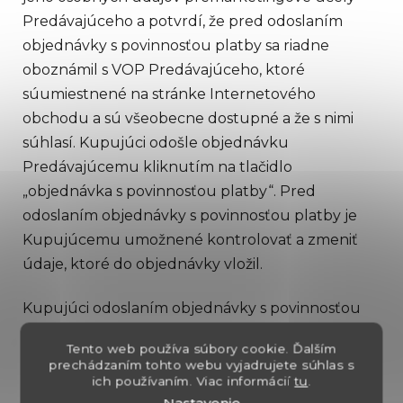
Predávajúceho a potvrdí, že pred odoslaním
objednávky s povinnosťou platby sa riadne
oboznámil s VOP Predávajúceho, ktoré
súumiestnené na stránke Internetového
obchodu a sú všeobecne dostupné a že s nimi
súhlasí. Kupujúci odošle objednávku
Predávajúcemu kliknutím na tlačidlo
„objednávka s povinnosťou platby“. Pred
odoslaním objednávky s povinnosťou platby je
Kupujúcemu umožnené kontrolovať a zmeniť
údaje, ktoré do objednávky vložil.
Kupujúci odoslaním objednávky s povinnosťou
platby potvrdzuje, že v prípade ak je fyzickou
Tento web používa súbory cookie. Ďalším
osobou, že je osobou staršou ako 18 rokov a
prechádzaním tohto webu vyjadrujete súhlas s
zároveň potvrdzujesvoju vedomosť o tom, že
ich používaním. Viac informácií
tu
.