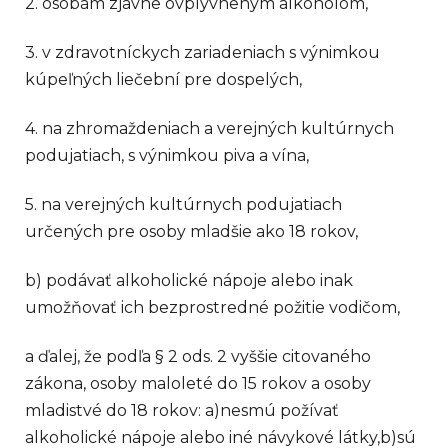
2. osobám zjavne ovplyvneným alkoholom,
3. v zdravotníckych zariadeniach s výnimkou
kúpeľných liečební pre dospelých,
4. na zhromaždeniach a verejných kultúrnych
podujatiach, s výnimkou piva a vína,
5. na verejných kultúrnych podujatiach
určených pre osoby mladšie ako 18 rokov,
b) podávať alkoholické nápoje alebo inak
umožňovať ich bezprostredné požitie vodičom,
a ďalej, že podľa § 2 ods. 2 vyššie citovaného
zákona, osoby maloleté do 15 rokov a osoby
mladistvé do 18 rokov: a)nesmú požívať
alkoholické nápoje alebo iné návykové látky,b)sú