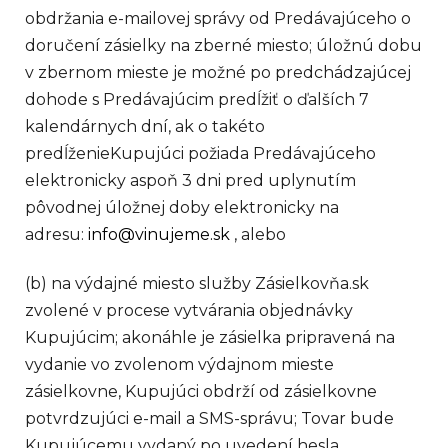
obdržania e-mailovej správy od Predávajúceho o
doručení zásielky na zberné miesto; úložnú dobu
v zbernom mieste je možné po predchádzajúcej
dohode s Predávajúcim predĺžiť o ďalších 7
kalendárnych dní, ak o takéto
predĺženieKupujúci požiada Predávajúceho
elektronicky aspoň 3 dni pred uplynutím
pôvodnej úložnej doby elektronicky na
adresu:
info@vinujeme.sk
, alebo
(b) na výdajné miesto služby Zásielkovňa.sk
zvolené v procese vytvárania objednávky
Kupujúcim; akonáhle je zásielka pripravená na
vydanie vo zvolenom výdajnom mieste
zásielkovne, Kupujúci obdrží od zásielkovne
potvrdzujúci e-mail a SMS-správu; Tovar bude
Kupujúcemu vydaný po uvedení hesla