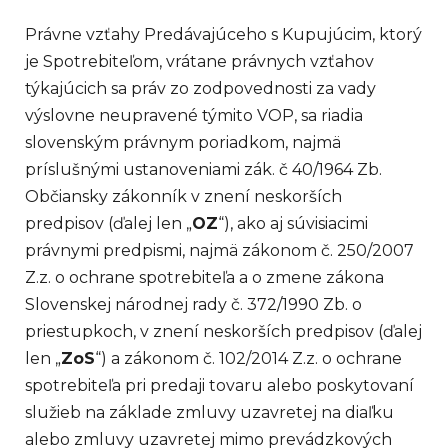
Právne vzťahy Predávajúceho s Kupujúcim, ktorý
je Spotrebiteľom, vrátane právnych vzťahov
týkajúcich sa práv zo zodpovednosti za vady
výslovne neupravené týmito VOP, sa riadia
slovenským právnym poriadkom, najmä
príslušnými ustanoveniami zák. č 40/1964 Zb.
Občiansky zákonník v znení neskorších
predpisov (ďalej len „
OZ
“), ako aj súvisiacimi
právnymi predpismi, najmä zákonom č. 250/2007
Z.z. o ochrane spotrebiteľa a o zmene zákona
Slovenskej národnej rady č. 372/1990 Zb. o
priestupkoch, v znení neskorších predpisov (ďalej
len „
ZoS
“) a zákonom č. 102/2014 Z.z. o ochrane
spotrebiteľa pri predaji tovaru alebo poskytovaní
služieb na základe zmluvy uzavretej na diaľku
alebo zmluvy uzavretej mimo prevádzkových