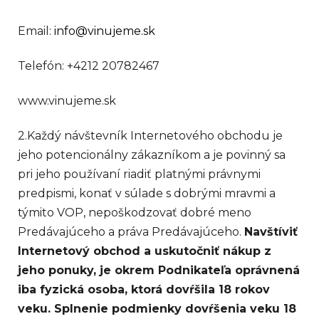
Email:
info@vinujeme.sk
Telefón: +4212 20782467
www.vinujeme.sk
2.Každý návštevník Internetového obchodu je
jeho potencionálny zákazníkom a je povinný sa
pri jeho používaní riadiť platnými právnymi
predpismi, konať v súlade s dobrými mravmi a
týmito VOP, nepoškodzovať dobré meno
Predávajúceho a práva Predávajúceho.
Navštíviť
Internetový obchod a uskutočniť nákup z
jeho ponuky, je okrem Podnikateľa oprávnená
iba fyzická osoba, ktorá dovŕšila 18 rokov
veku. Splnenie podmienky dovŕšenia veku 18