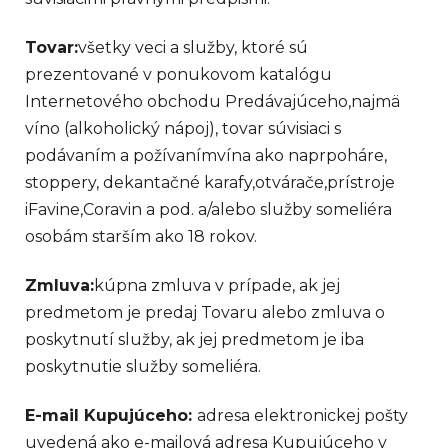
Tovar:
všetky veci a služby, ktoré sú
prezentované v ponukovom katalógu
Internetového obchodu Predávajúceho,najmä
víno (alkoholický nápoj), tovar súvisiaci s
podávaním a požívanímvína ako naprpoháre,
stoppery, dekantačné karafy,otvárače,prístroje
iFavine,Coravin a pod. a/alebo služby someliéra
osobám starším ako 18 rokov.
Zmluva:
kúpna zmluva v prípade, ak jej
predmetom je predaj Tovaru alebo zmluva o
poskytnutí služby, ak jej predmetom je iba
poskytnutie služby someliéra.
E-mail Kupujúceho:
adresa elektronickej pošty
uvedená ako e-mailová adresa Kupujúceho v