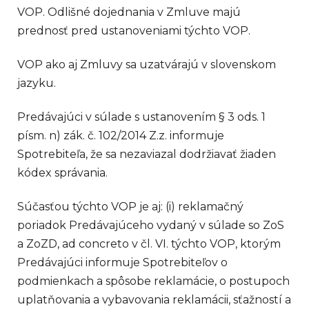
VOP. Odlišné dojednania v Zmluve majú
prednosť pred ustanoveniami týchto VOP.
VOP ako aj Zmluvy sa uzatvárajú v slovenskom
jazyku.
Predávajúci v súlade s ustanovením § 3 ods. 1
písm. n) zák. č. 102/2014 Z.z. informuje
Spotrebiteľa, že sa nezaviazal dodržiavať žiaden
kódex správania.
Súčasťou týchto VOP je aj: (i) reklamačný
poriadok Predávajúceho vydaný v súlade so ZoS
a ZoZD, ad concreto v čl. VI. týchto VOP, ktorým
Predávajúci informuje Spotrebiteľov o
podmienkach a spôsobe reklamácie, o postupoch
uplatňovania a vybavovania reklamácii, sťažností a