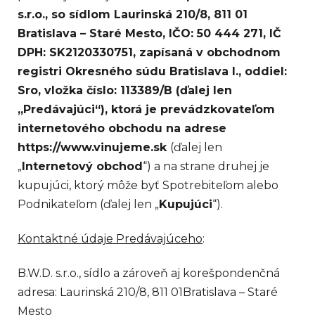
s.r.o., so sídlom Laurinská 210/8, 811 01
Bratislava – Staré Mesto, IČO: 50 444 271, IČ
DPH: SK2120330751, zapísaná v obchodnom
registri Okresného súdu Bratislava I., oddiel:
Sro, vložka číslo: 113389/B (ďalej len
„Predávajúci“), ktorá je prevádzkovateľom
internetového obchodu na adrese
https://www.vinujeme.sk
(ďalej len
„
Internetový obchod
“)
a na strane druhej je
kupujúci, ktorý môže byť Spotrebiteľom alebo
Podnikateľom (ďalej len „
Kupujúci
“).
Kontaktné údaje Predávajúceho
:
B.W.D. s.r.o., sídlo a zároveň aj korešpondenčná
adresa: Laurinská 210/8, 811 01Bratislava – Staré
Mesto