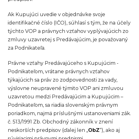
Ak Kupujúci uvedie v objednávke svoje
identifikačné číslo (IČO), súhlasí s tým, že na účely
týchto VOP a právnych vzťahov vyplývajúcich zo
zmluvy uzavretej s Predávajúcim, je považovaný
za Podnikateľa.
Právne vzťahy Predávajúceho s Kupujúcim -
Podnikateľom, vrátane právnych vzťahov
týkajúcich sa práv zo zodpovednosti za vady,
výslovne neupravené týmito VOP ani zmluvou
uzavretou medzi Predávajúcim a Kupujúcim –
Podnikateľom, sa riadia slovenským právnym
poriadkom, najmä príslušnými ustanoveniami zák.
č. 513/1991 Zb. Obchodný zákonník v znení
neskorších predpisov (ďalej len „
ObZ
“), ako aj
súvisiacimi právnymi predpismi.