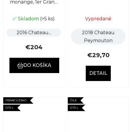
monange, 1er Grand
Cru Classé
✅ Skladom
(>5 ks)
Vypredané
2016 Chateau...
2018 Chateau
Peymouton
€204
€29,70
DO KOŠÍKA
DETAIL
FRANCÚZSKO
ČILE
0.75 L
0.75 L