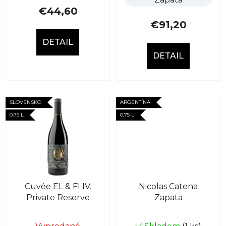
v
€44,60
€91,20
DETAIL
DETAIL
SLOVENSKO
ARGENTÍNA
0.75 L
0.75 L
Cuvée EL & FI IV.
Nicolas Catena
Private Reserve
Zapata