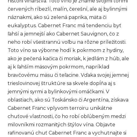
histórii vinárstva. Toto víno je známe svojimi tónmi
v
k
červených ríbezlí, malín, čerešní, ale aj bylinnými
y
náznakmi, ako sú zelená paprika, mäta či
v
eukalyptus. Cabernet Franc má tendenciu byť
ý
ľahší a jemnejší ako Cabernet Sauvignon, čo z
p
neho robí všestrannú voľbu na rôzne príležitosti.
i
s
Toto víno sa výborne hodí k pokrmom z hydiny,
u
ako je pečená kačica či moriak, k jedlám z húb, ale
aj k ľahším mäsovým pokrmom, napríklad
bravčovému mäsu či teľacine. Vďaka svojej jemnej
trieslovinovej štruktúre sa skvele dopĺňa aj s
jemnými syrmi a bylinkovými omáčkami. V
oblastiach, ako sú Toskánsko či Argentína, získava
Cabernet Franc vplyvom terroiru unikátne
chuťové vlastnosti, čo ho robí obľúbeným medzi
milovníkmi rozmanitých štýlov vína. Objavte
rafinovanú chuť Cabernet Franc a vychutnajte si