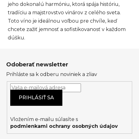
jeho dokonalú harmóniu, ktorá spája históriu,
tradíciu a majstrovstvo vinárov z celého sveta.
Toto víno je ideálnou voľbou pre chvíle, keď
chcete zažiť jemnosť a sofistikovanosť v každom
dúšku.
Z
á
Odoberať newsletter
p
Prihláste sa k odberu noviniek a zliav
ä
t
i
PRIHLÁSIŤ SA
e
Vložením e-mailu súlasíte s
podmienkami ochrany osobných údajov