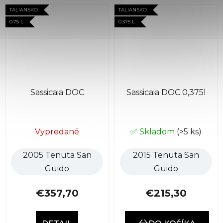
TALIANSKO
TALIANSKO
0.75 L
0.375 L
Sassicaia DOC
Sassicaia DOC 0,375l
Vypredané
✅ Skladom
(>5 ks)
2005 Tenuta San
2015 Tenuta San
Guido
Guido
€357,70
€215,30