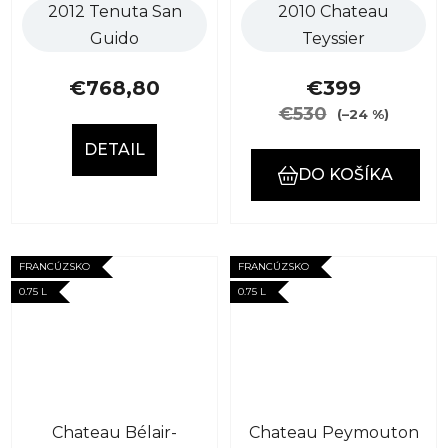
2012 Tenuta San
2010 Chateau
Guido
Teyssier
€768,80
€399
€530
(–24 %)
DETAIL
DO KOŠÍKA
FRANCÚZSKO
FRANCÚZSKO
0.75 L
0.75 L
Chateau Bélair-
Chateau Peymouton