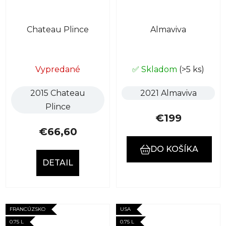
Chateau Plince
Almaviva
Vypredané
✅ Skladom
(>5 ks)
2015 Chateau
2021 Almaviva
Plince
€199
€66,60
DO KOŠÍKA
DETAIL
FRANCÚZSKO
USA
0.75 L
0.75 L