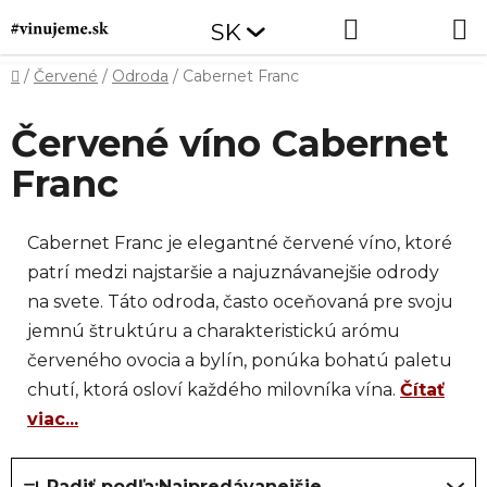
Prejsť
Hľadať
NÁKUP
SK
na
obsah
KOŠÍK
Domov
/
Červené
/
Odroda
/
Cabernet Franc
Červené víno Cabernet
Franc
Cabernet Franc je elegantné červené víno, ktoré
patrí medzi najstaršie a najuznávanejšie odrody
na svete. Táto odroda, často oceňovaná pre svoju
jemnú štruktúru a charakteristickú arómu
červeného ovocia a bylín, ponúka bohatú paletu
chutí, ktorá osloví každého milovníka vína.
Čítať
viac...
R
Radiť podľa:
Najpredávanejšie