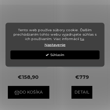
Sassicaia DOC 0,375l
Sassicaia DOC
Tento web používa súbory cookie. Ďalším
Magnum 1,5l
prechádzaním tohto webu vyjadrujete súhlas s
ich používaním. Viac informácií
tu
.
Nastavenie
✅ Skladom
(>5 ks)
Vypredané
Súhlasím
2018 Tenuta San
2009 Tenuta San
Guido
Guido
€158,90
€779
DO KOŠÍKA
DETAIL