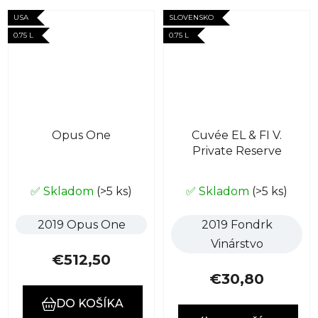
USA
SLOVENSKO
0.75 L
0.75 L
Opus One
Cuvée EL & FI V.
Private Reserve
Priemerné
✅ Skladom
(>5 ks)
✅ Skladom
(>5 ks)
hodnotenie
produktu
2019 Opus One
2019 Fondrk
je
Vinárstvo
5,0
€512,50
z
€30,80
5
DO KOŠÍKA
hviezdičiek.