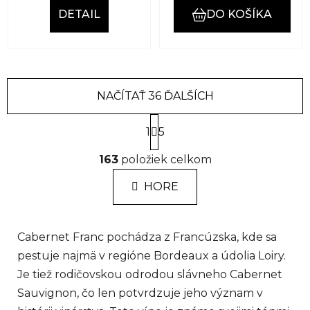
DETAIL
DO KOŠÍKA
NAČÍTAŤ 36 ĎALŠÍCH
S
1
t
5
r
O
á
163
položiek celkom
v
n
l
k
HORE
á
o
d
v
a
a
Cabernet Franc pochádza z Francúzska, kde sa
n
c
i
i
pestuje najmä v regióne Bordeaux a údolia Loiry.
e
e
Je tiež rodičovskou odrodou slávneho Cabernet
p
Sauvignon, čo len potvrdzuje jeho význam v
r