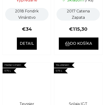
Vypredané
✅ Skladom
(1 ks)
2018 Fondrk
2017 Catena
Vinárstvo
Zapata
€34
€115,30
DETAIL
DO KOŠÍKA
FRANCÚZSKO
TALIANSKO
0.75 L
0.75 L
Teyssier
Solaia IGT