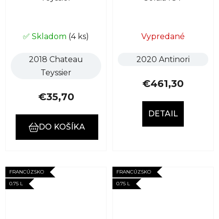
✅ Skladom
(4 ks)
Vypredané
2018 Chateau
2020 Antinori
Teyssier
€461,30
€35,70
DETAIL
DO KOŠÍKA
FRANCÚZSKO
FRANCÚZSKO
0.75 L
0.75 L