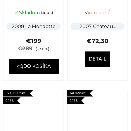
✅ Skladom
(4 ks)
Vypredané
2008 La Mondotte
2007 Chateau...
€199
€72,30
€289
(–31 %)
DETAIL
DO KOŠÍKA
FRANCÚZSKO
TALIANSKO
0.75 L
0.75 L