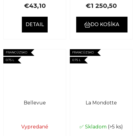
€43,10
€1 250,50
DETAIL
DO KOŠÍKA
FRANCÚZSKO
FRANCÚZSKO
0.75 L
0.75 L
Bellevue
La Mondotte
Vypredané
✅ Skladom
(>5 ks)