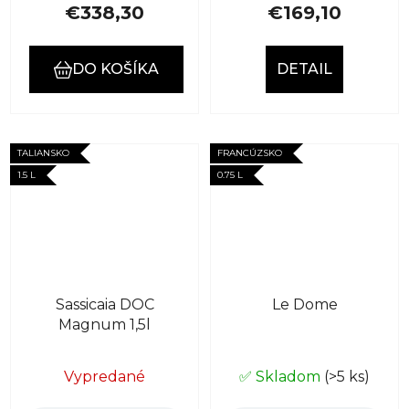
€338,30
€169,10
DO KOŠÍKA
DETAIL
TALIANSKO
FRANCÚZSKO
1.5 L
0.75 L
Sassicaia DOC
Le Dome
Magnum 1,5l
Vypredané
✅ Skladom
(>5 ks)