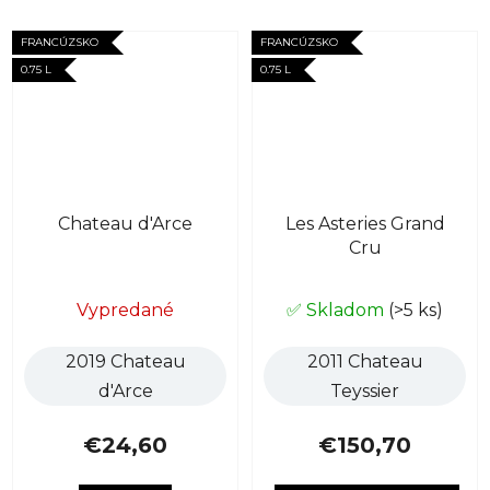
FRANCÚZSKO
FRANCÚZSKO
0.75 L
0.75 L
Chateau d'Arce
Les Asteries Grand
Cru
Vypredané
✅ Skladom
(>5 ks)
2019 Chateau
2011 Chateau
d'Arce
Teyssier
€24,60
€150,70