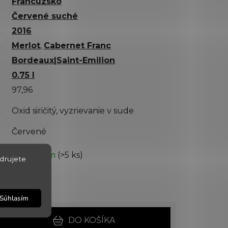
Francúzsko
Červené suché
2016
Merlot
,
Cabernet Franc
Bordeaux|Saint-Emilion
0.75 l
97,96
Oxid siričitý, vyzrievanie v sude
Červené
✅ Skladom
(>5 ks)
drujete
10.8.2026
16643
Súhlasím
DO KOŠÍKA