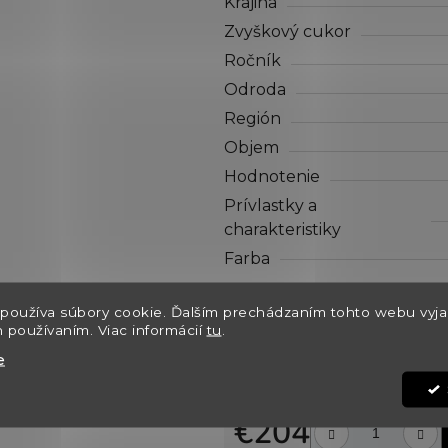
Krajina
z
5
Zvyškový cukor
hviezdičiek.
Ročník
Odroda
Región
Objem
Hodnotenie
Prívlastky a
charakteristiky
Farba
Dostupnosť
používa súbory cookie. Ďalším prechádzaním tohto webu vyja
h používaním. Viac informácií
tu
.
Môžeme doručiť do:
e
Kód:
€204