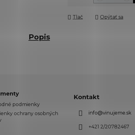
Jednotková cena:
Tlač
Opýtať sa
Popis
menty
Kontakt
odné podmienky
info
@
vinujeme.sk
enky ochrany osobných
v
+421 2/20782467