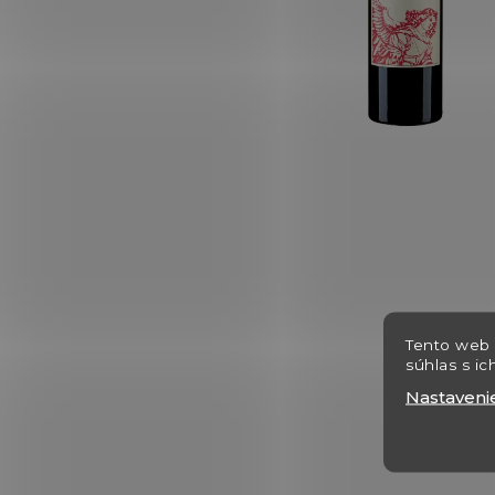
Tento web 
súhlas s ic
Nastaveni