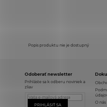
Popis produktu nie je dostupný
Z
á
Odoberať newsletter
Doku
p
Prihláste sa k odberu noviniek a
Obch
ä
zliav
Podmi
t
údajo
i
O nás
e
PRIHLÁSIŤ SA