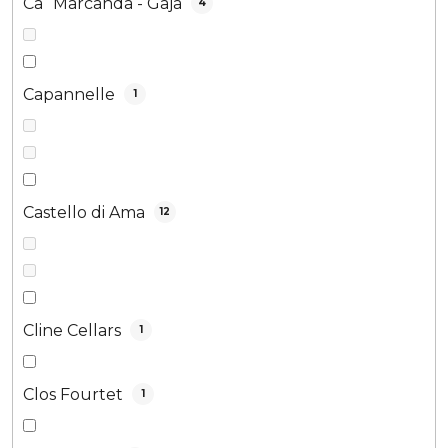
Ca´Marcanda - Gaja
4
Capannelle
1
Castello di Ama
12
Cline Cellars
1
Clos Fourtet
1