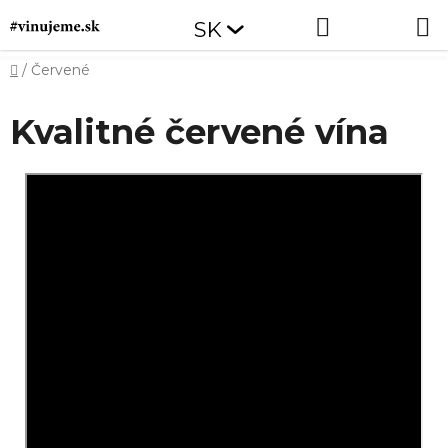
Prejsť
Hľadať
NÁKUP
SK
na
obsah
KOŠÍK
Domov
/
Červené
Kvalitné červené vína