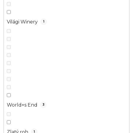
Világi Winery
1
World+s End
3
Zlatý roh
1