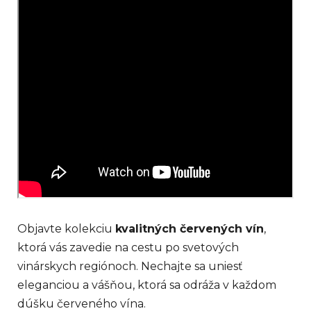
Objavte kolekciu
kvalitných červených vín
,
ktorá vás zavedie na cestu po svetových
vinárskych regiónoch. Nechajte sa uniesť
eleganciou a vášňou, ktorá sa odráža v každom
dúšku červeného vína.