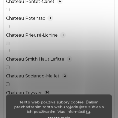
Chateau Pontet-Canet
4
Chateau Potensac
1
Chateau Prieuré-Lichine
1
Chateau Smith Haut Lafitte
3
Chateau Sociando-Mallet
2
Chateau Teyssier
30
Tento web používa súbory cookie. Ďalším
prechádzaním tohto webu vyjadrujete súhlas s
Chateau Troplong Mondot
3
ich používaním. Viac informácií
tu
.