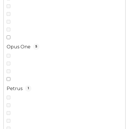
Opus One
5
Petrus
1