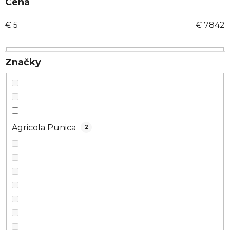
i
Cena
e
€
5
€
7842
p
r
o
Značky
d
u
k
t
o
Agricola Punica
2
v