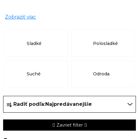
Zobraziť viac
Sladké
Polosladké
Suché
Odroda
R
Radiť podľa:
Najpredávanejšie
a
d
e
Zavrieť filter
n