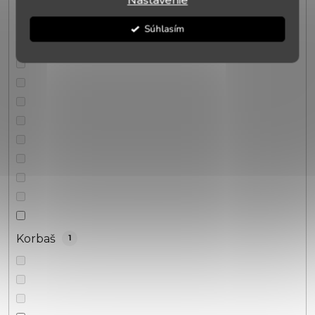
Nastavenie
Chateau Valandraud
2
Súhlasím
Korbaš
1