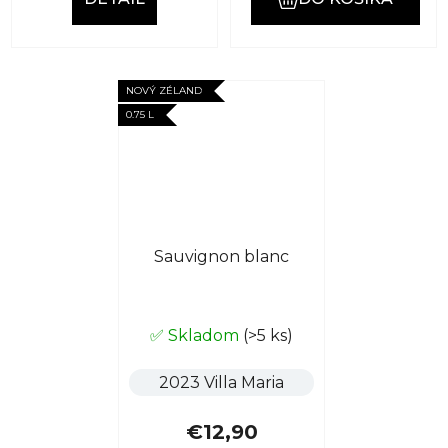
hviezdičiek.
NOVÝ ZÉLAND
0.75 L
Sauvignon blanc
✅ Skladom
(>5 ks)
2023 Villa Maria
€12,90