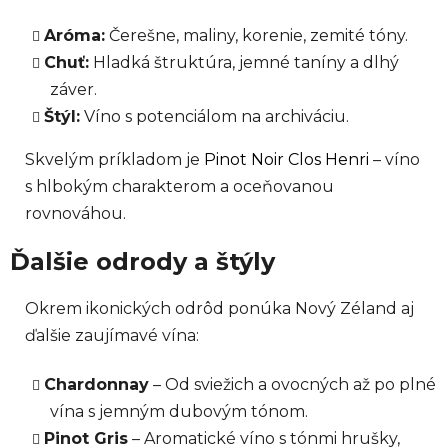
Aróma:
Čerešne, maliny, korenie, zemité tóny.
Chuť:
Hladká štruktúra, jemné taníny a dlhý
záver.
Štýl:
Víno s potenciálom na archiváciu.
Skvelým príkladom je
Pinot Noir Clos Henri
– víno
s hlbokým charakterom a oceňovanou
rovnováhou.
Ďalšie odrody a štýly
Okrem ikonických odrôd ponúka Nový Zéland aj
ďalšie zaujímavé vína:
Chardonnay
– Od sviežich a ovocných až po plné
vína s jemným dubovým tónom.
Pinot Gris
– Aromatické víno s tónmi hrušky,