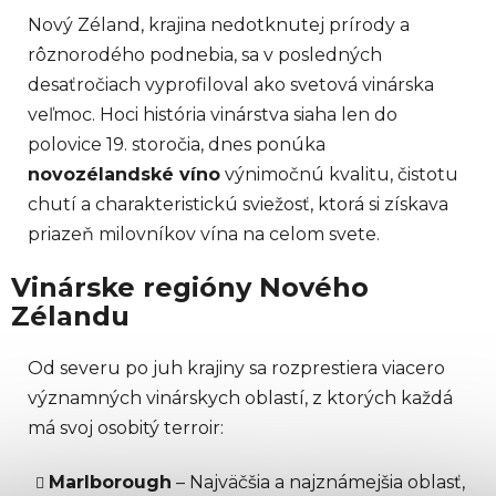
v
Nový Zéland, krajina nedotknutej prírody a
ý
rôznorodého podnebia, sa v posledných
p
desaťročiach vyprofiloval ako svetová vinárska
i
veľmoc. Hoci história vinárstva siaha len do
s
u
polovice 19. storočia, dnes ponúka
novozélandské víno
výnimočnú kvalitu, čistotu
chutí a charakteristickú sviežosť, ktorá si získava
priazeň milovníkov vína na celom svete.
Vinárske regióny Nového
Zélandu
Od severu po juh krajiny sa rozprestiera viacero
významných vinárskych oblastí, z ktorých každá
má svoj osobitý terroir:
Marlborough
– Najväčšia a najznámejšia oblasť,