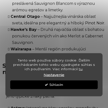
preslávená Sauvignon Blancom s výraznou
arómou egrešov a limetky.
Central Otago
– Najjužnejšia vinárska oblasť
sveta, ideálna pre elegantný a hlboký
Pinot Noir
.
Hawke's Bay
– Druhá najväčšia oblasť s bohatou
ponukou červených vín ako Merlot a Cabernet
Sauvignon.
Wairarapa
– Menší región produkujúci
aromatické biele vína a jemný Pinot Noir.
Tento web používa súbory cookie. Ďalším
Sauvignon Blanc: Ikona
prechádzaním tohto webu vyjadrujete súhlas s
ich používaním. Viac informácií
tu
.
novozélandského vinárstva
Nastavenie
Sauvignon Blanc
z oblasti Marlborough je
Súhlasím
považovaný za jeden z najlepších na svete. Medzi
jeho typické znaky patria: