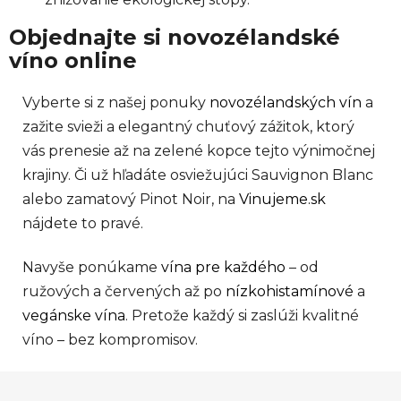
Objednajte si novozélandské
víno online
Vyberte si z našej ponuky
novozélandských vín
a
zažite svieži a elegantný chuťový zážitok, ktorý
vás prenesie až na zelené kopce tejto výnimočnej
krajiny. Či už hľadáte osviežujúci Sauvignon Blanc
alebo zamatový Pinot Noir, na
Vinujeme.sk
nájdete to pravé.
Navyše ponúkame
vína pre každého
– od
ružových a červených až po
nízkohistamínové
a
vegánske vína
. Pretože každý si zaslúži kvalitné
víno – bez kompromisov.
Z