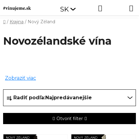
Prejsť
Hľadať
NÁKUP
SK
na
obsah
KOŠÍK
Domov
/
Krajina
/
Nový Zéland
Novozélandské vína
Zobraziť viac
R
Radiť podľa:
Najpredávanejšie
a
d
e
Otvoriť filter
n
i
V
NOVÝ ZÉLAND
NOVÝ ZÉLAND