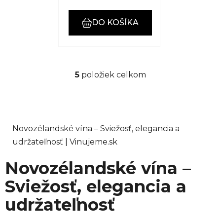
DO KOŠÍKA
5
položiek celkom
O
v
l
á
d
Novozélandské vína – Sviežosť, elegancia a
a
udržateľnosť | Vinujeme.sk
c
i
Novozélandské vína –
e
p
Sviežosť, elegancia a
r
v
udržateľnosť
k
y