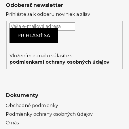
á
Odoberať newsletter
p
Prihláste sa k odberu noviniek a zliav
ä
t
i
PRIHLÁSIŤ SA
e
Vložením e-mailu súlasíte s
podmienkami ochrany osobných údajov
Dokumenty
Obchodné podmienky
Podmienky ochrany osobných údajov
O nás