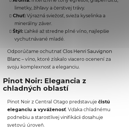
Aróma:
Intenzívne tóny egrešov, grapefruitu,
limetky, žihľavy a čerstvej trávy.
Chuť:
Výrazná sviežosť, svieža kyselinka a
minerálny záver.
Štýl:
Ľahké až stredne plné víno, najlepšie
vychutnávané mladé.
Odporúčame ochutnať
Clos Henri Sauvignon
Blanc
– víno, ktoré získalo viacero ocenení za
svoju komplexnosť a eleganciu.
Pinot Noir: Elegancia z
chladných oblastí
Pinot Noir z Central Otago predstavuje
čistú
eleganciu a vyváženosť
. Vďaka chladnému
podnebiu a starostlivej vinifikácii dosahuje
svetovú úroveň.