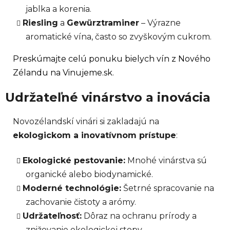
jablka a korenia.
Riesling
a
Gewürztraminer
– Výrazne
aromatické vína, často so zvyškovým cukrom.
Preskúmajte celú ponuku bielych vín z Nového
Zélandu na Vinujeme.sk
.
Udržateľné vinárstvo a inovácia
Novozélandskí vinári si zakladajú na
ekologickom a inovatívnom prístupe
:
Ekologické pestovanie:
Mnohé vinárstva sú
organické alebo biodynamické.
Moderné technológie:
Šetrné spracovanie na
zachovanie čistoty a arómy.
Udržateľnosť:
Dôraz na ochranu prírody a
znižovanie ekologickej stopy.