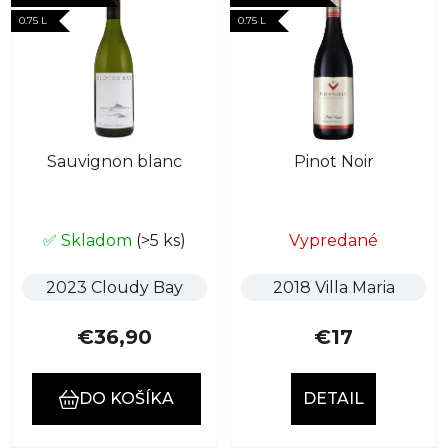
e
ý
0.75 L
0.75 L
p
p
r
i
o
s
d
p
u
r
k
Sauvignon blanc
Pinot Noir
o
t
d
o
u
v
k
✅ Skladom
(>5 ks)
Vypredané
t
2023 Cloudy Bay
2018 Villa Maria
o
v
€36,90
€17
DO KOŠÍKA
DETAIL