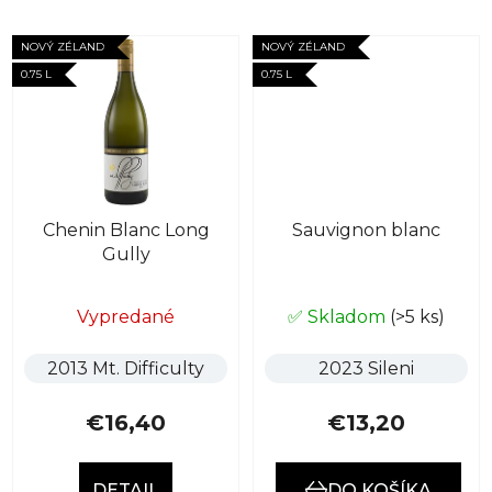
NOVÝ ZÉLAND
NOVÝ ZÉLAND
0.75 L
0.75 L
Chenin Blanc Long
Sauvignon blanc
Gully
Priemerné
Vypredané
✅ Skladom
(>5 ks)
hodnotenie
produktu
2013 Mt. Difficulty
2023 Sileni
je
3,0
€16,40
€13,20
z
5
DETAIL
DO KOŠÍKA