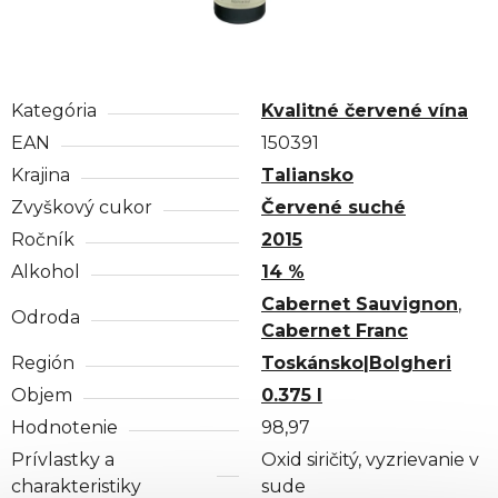
Kategória
Kvalitné červené vína
EAN
150391
Krajina
Taliansko
Zvyškový cukor
Červené suché
Ročník
2015
Alkohol
14 %
Cabernet Sauvignon
,
Odroda
Cabernet Franc
Región
Toskánsko|Bolgheri
Objem
0.375 l
Hodnotenie
98,97
Prívlastky a
Oxid siričitý, vyzrievanie v
charakteristiky
sude