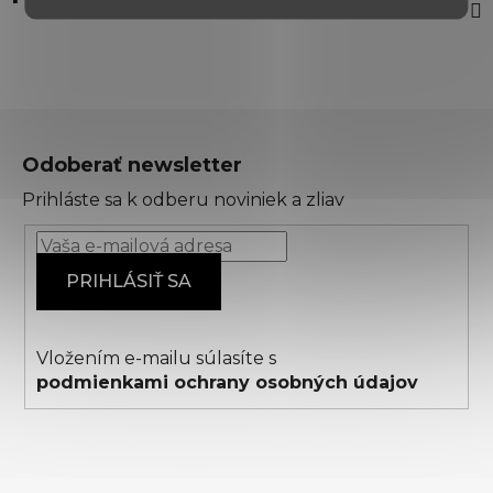
Z
á
Odoberať newsletter
p
Prihláste sa k odberu noviniek a zliav
ä
t
i
PRIHLÁSIŤ SA
e
Vložením e-mailu súlasíte s
podmienkami ochrany osobných údajov