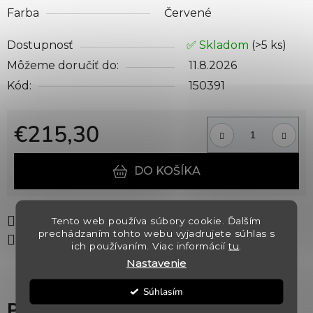
Farba
Červené
Dostupnosť
✅ Skladom
(>5 ks)
Môžeme doručiť do:
11.8.2026
Kód:
150391
€215,30
Jednotková cena:
DO KOŠÍKA
Tlač
Opýtať sa
Strážiť
Tento web používa súbory cookie. Ďalším
prechádzaním tohto webu vyjadrujete súhlas s
Zdieľať
ich používaním. Viac informácií
tu
.
Nastavenie
Súhlasím
Popis