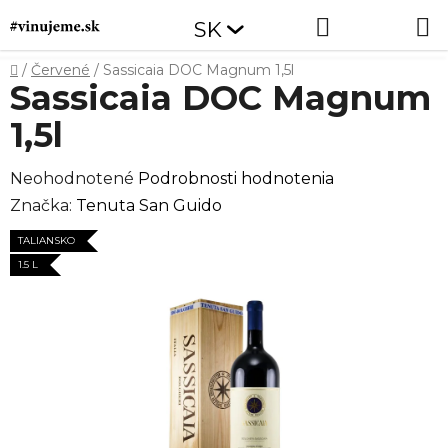
Prejsť
Hľadať
NÁKUP
SK
na
obsah
KOŠÍK
Domov
/
Červené
/
Sassicaia DOC Magnum 1,5l
Sassicaia DOC Magnum
1,5l
Priemerné
Neohodnotené
Podrobnosti hodnotenia
hodnotenie
Značka:
Tenuta San Guido
produktu
TALIANSKO
je
1.5 L
0,0
z
5
hviezdičiek.