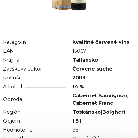
Kategória
Kvalitné červené vína
EAN
150671
Krajina
Taliansko
Zvyškový cukor
Červené suché
Ročník
2009
Alkohol
14 %
Cabernet Sauvignon
,
Odroda
Cabernet Franc
Región
Toskánsko|Bolgheri
Objem
1.5 l
Hodnotenie
96