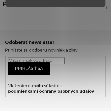
Popis
Z
á
Odoberať newsletter
p
Prihláste sa k odberu noviniek a zliav
ä
t
i
PRIHLÁSIŤ SA
e
Vložením e-mailu súlasíte s
podmienkami ochrany osobných údajov