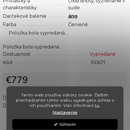
Prívlastky a
Oxid siričitý, vyzrievanie v
charakteristiky
sude
Darčekové balenie
áno
Farba
Červené
Položka bola vypredaná…
Položka bola vypredaná…
Dostupnosť
Vypredané
Kód:
150671
€779
Jednotková cena:
Tento web používa súbory cookie. Ďalším
Tlač
Opýtať sa
Strážiť
prechádzaním tohto webu vyjadrujete súhlas s
ich používaním. Viac informácií
tu
.
Zdieľať
Nastavenie
Súhlasím