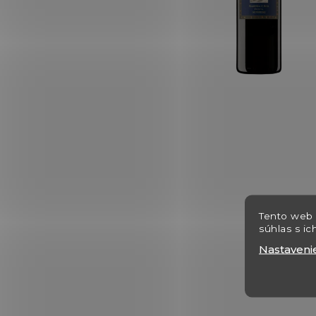
Tento web 
súhlas s ic
Nastaveni