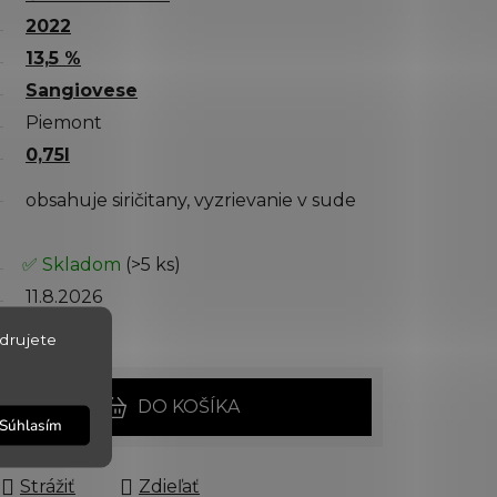
2022
13,5 %
Sangiovese
Piemont
0,75l
obsahuje siričitany, vyzrievanie v sude
✅ Skladom
(>5 ks)
11.8.2026
150055
drujete
DO KOŠÍKA
Súhlasím
Strážiť
Zdieľať