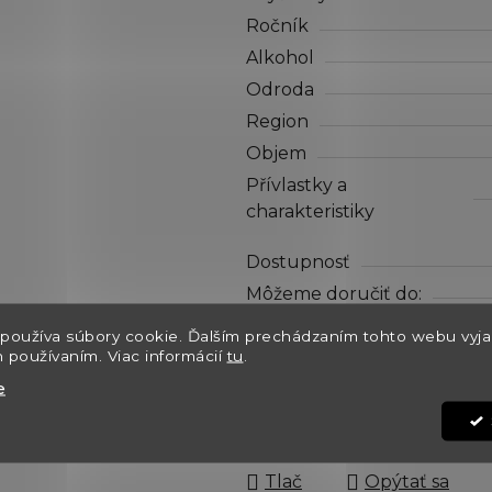
hviezdičiek.
Ročník
Alkohol
Odroda
Region
Objem
Přívlastky a
charakteristiky
Dostupnosť
Môžeme doručiť do:
Kód:
používa súbory cookie. Ďalším prechádzaním tohto webu vyja
h používaním. Viac informácií
tu
.
e
€28
Jednotková cena:
Tlač
Opýtať sa