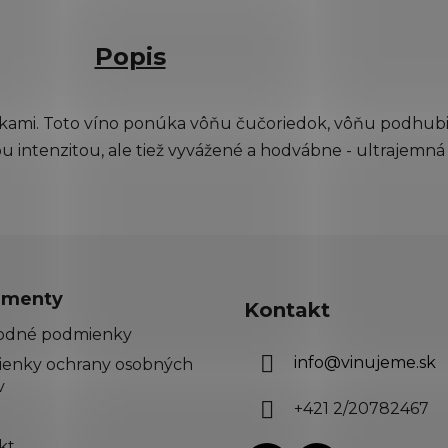
Popis
eskami. Toto víno ponúka vôňu čučoriedok, vôňu podhub
ou intenzitou, ale tiež vyvážené a hodvábne - ultrajemná 
menty
Kontakt
odné podmienky
info
@
vinujeme.sk
enky ochrany osobných
v
+421 2/20782467
kt