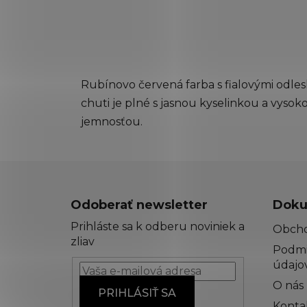
Rubínovo červená farba s fialovými odl
chuti je plné s jasnou kyselinkou a vysok
jemnosťou.
Z
á
Odoberať newsletter
Doku
p
Prihláste sa k odberu noviniek a
Obch
ä
zliav
Podmi
t
údajo
i
O nás
e
PRIHLÁSIŤ SA
Konta