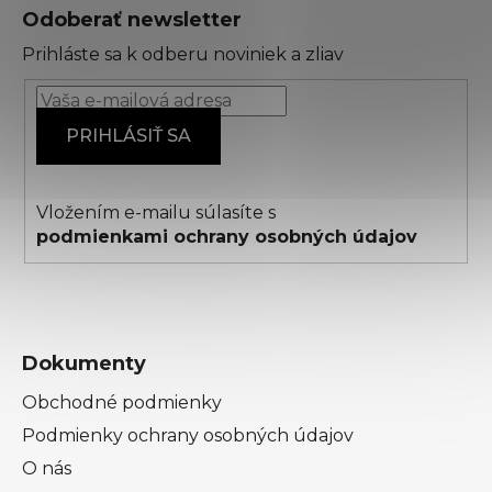
á
Odoberať newsletter
p
Prihláste sa k odberu noviniek a zliav
ä
t
i
PRIHLÁSIŤ SA
e
Vložením e-mailu súlasíte s
podmienkami ochrany osobných údajov
Dokumenty
Obchodné podmienky
Podmienky ochrany osobných údajov
O nás