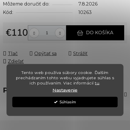
Môžeme doručiť do:
7.8.2026
Kód:
10263
€110
DO KOŠÍKA
Jednotková cena:
Tlač
Opýtať sa
Strážiť
Zdieľať
Tento web používa súbory cookie. Ďalším
prechádzaním tohto webu vyjadrujete súhlas s
ich používaním. Viac informácií
tu
.
Popis
Nastavenie
Súhlasím
Z