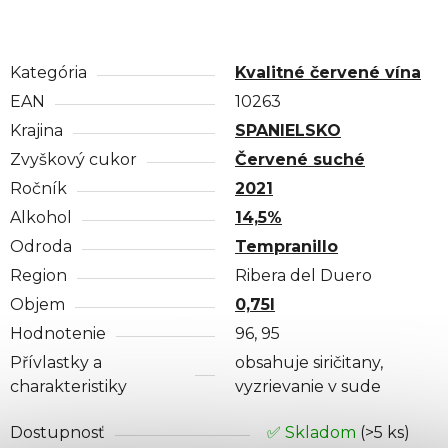
Kategória
Kvalitné červené vína
EAN
10263
Krajina
SPANIELSKO
Zvyškový cukor
Červené suché
Ročník
2021
Alkohol
14,5%
Odroda
Tempranillo
Region
Ribera del Duero
Objem
0,75l
Hodnotenie
96, 95
Přívlastky a
obsahuje siričitany,
charakteristiky
vyzrievanie v sude
Dostupnosť
✅ Skladom
(>5 ks)