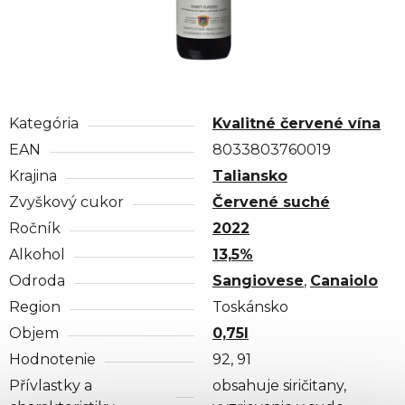
Kategória
Kvalitné červené vína
EAN
8033803760019
Krajina
Taliansko
Zvyškový cukor
Červené suché
Ročník
2022
Alkohol
13,5%
Odroda
Sangiovese
,
Canaiolo
Region
Toskánsko
Objem
0,75l
Hodnotenie
92, 91
Přívlastky a
obsahuje siričitany,