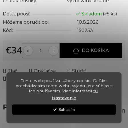
charakteristiky
vyzrievanie v sude
Dostupnosť
✅ Skladom
(>5 ks)
Môžeme doručiť do:
10.8.2026
Kód:
150253
€34
DO KOŠÍKA
Jednotková cena:
Tlač
Opýtať sa
Strážiť
Zdieľať
Tento web používa súbory cookie. Ďalším
prechádzaním tohto webu vyjadrujete súhlas s
ich používaním. Viac informácií
tu
.
Nastavenie
Popis
Súhlasím