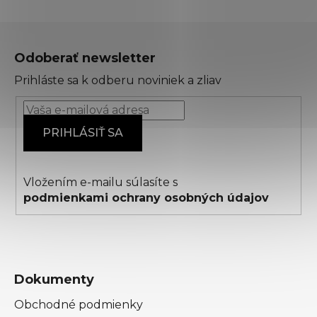
Z
á
Odoberať newsletter
p
Prihláste sa k odberu noviniek a zliav
ä
t
i
PRIHLÁSIŤ SA
e
Vložením e-mailu súlasíte s
podmienkami ochrany osobných údajov
Dokumenty
Obchodné podmienky