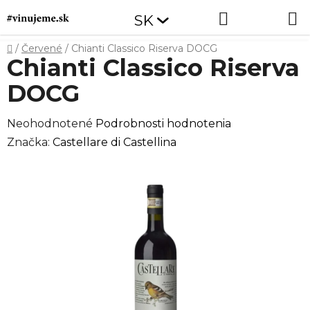
Prejsť
Hľadať
NÁKUP
SK
na
obsah
KOŠÍK
Domov
/
Červené
/
Chianti Classico Riserva DOCG
Chianti Classico Riserva
DOCG
Priemerné
Neohodnotené
Podrobnosti hodnotenia
hodnotenie
Značka:
Castellare di Castellina
produktu
je
0,0
z
5
hviezdičiek.