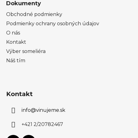
s
Dokumenty
u
Obchodné podmienky
Podmienky ochrany osobných údajov
O nás
Kontakt
Výber someliéra
Náš tím
Kontakt
info
@
vinujeme.sk
+421 2/20782467