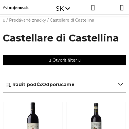
Prejsť
Hľadať
NÁKUP
SK
na
obsah
KOŠÍK
Domov
/
Predávané značky
/
Castellare di Castellina
Castellare di Castellina
Otvoriť filter
R
Radiť podľa:
Odporúčame
a
d
V
e
ý
n
p
i
i
e