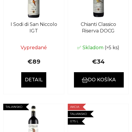
s
p
p
r
r
o
I Sodi di San Niccolo
Chianti Classico
o
d
IGT
Riserva DOCG
d
u
u
k
k
Vypredané
✅ Skladom
(>5 ks)
t
t
o
€89
€34
o
v
v
DETAIL
DO KOŠÍKA
TALIANSKO
AKCIA
TALIANSKO
0.75 L