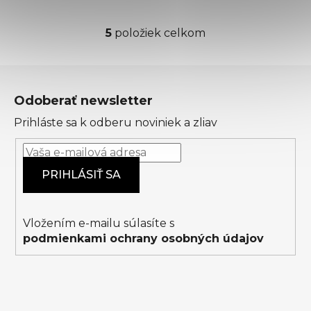
5
položiek celkom
O
v
l
Z
á
á
d
Odoberať newsletter
p
a
Prihláste sa k odberu noviniek a zliav
ä
c
t
i
i
e
PRIHLÁSIŤ SA
p
e
r
v
k
Vložením e-mailu súlasíte s
y
podmienkami ochrany osobných údajov
v
ý
p
i