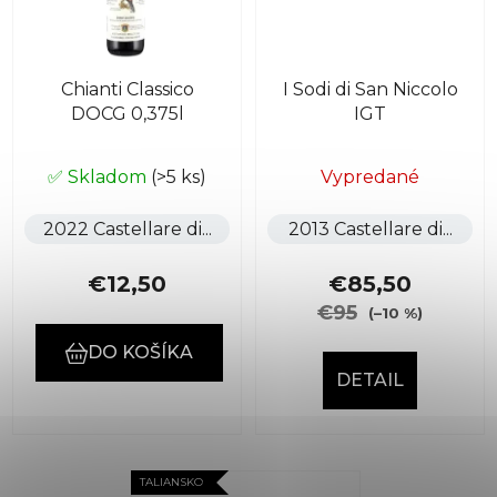
Chianti Classico
I Sodi di San Niccolo
DOCG 0,375l
IGT
✅ Skladom
(>5 ks)
Vypredané
2022 Castellare di...
2013 Castellare di...
€12,50
€85,50
€95
(–10 %)
DO KOŠÍKA
DETAIL
TALIANSKO