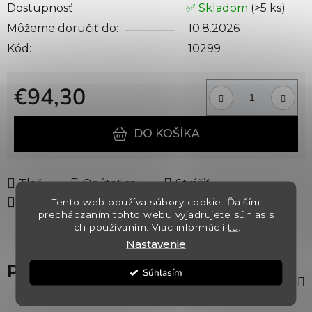
Dostupnosť
✅ Skladom
(>5 ks)
Môžeme doručiť do:
10.8.2026
Kód:
10299
€94,30
Jednotková cena:
DO KOŠÍKA
Tlač
Opýtať sa
Strážiť
Zdieľať
Tento web používa súbory cookie. Ďalším
prechádzaním tohto webu vyjadrujete súhlas s
ich používaním. Viac informácií
tu
.
Nastavenie
Popis
Súhlasím