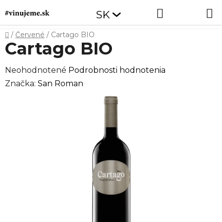
Prejsť
Hľadať
NÁKUP
SK
na
obsah
KOŠÍK
Domov
/
Červené
/
Cartago BIO
Cartago BIO
Priemerné
Neohodnotené
Podrobnosti hodnotenia
hodnotenie
Značka:
San Roman
produktu
je
0,0
z
5
hviezdičiek.