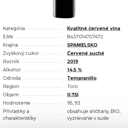
Kategória
Kvalitné červené vína
EAN
8437014707472
Krajina
SPANIELSKO
Zvyškový cukor
Červené suché
Ročník
2019
Alkohol
14,5 %
Odroda
Tempranillo
Region
Toro
Objem
0,75l
Hodnotenie
95, 93
Přívlastky a
obsahuje siričitany, BIO,
charakteristiky
vyzrievanie v sude