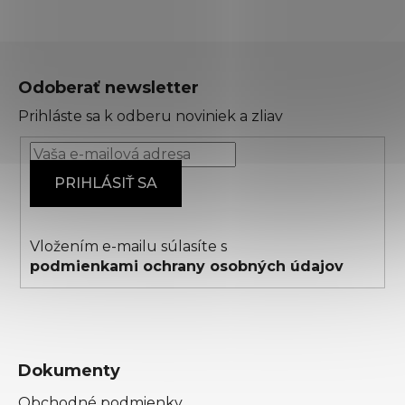
Z
á
Odoberať newsletter
p
Prihláste sa k odberu noviniek a zliav
ä
t
i
PRIHLÁSIŤ SA
e
Vložením e-mailu súlasíte s
podmienkami ochrany osobných údajov
Dokumenty
Obchodné podmienky