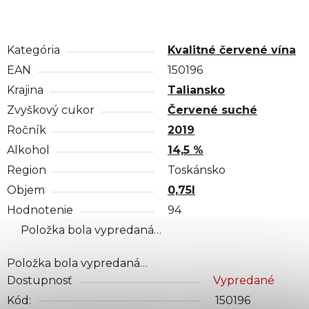
Kategória
Kvalitné červené vína
EAN
150196
Krajina
Taliansko
Zvyškový cukor
Červené suché
Ročník
2019
Alkohol
14,5 %
Region
Toskánsko
Objem
0,75l
Hodnotenie
94
Položka bola vypredaná…
Položka bola vypredaná…
Dostupnosť
Vypredané
Kód:
150196