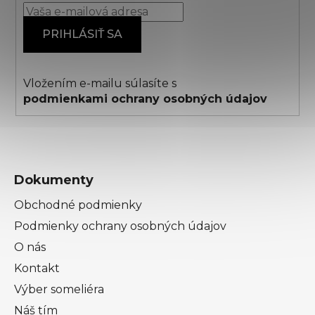
t
i
PRIHLÁSIŤ SA
e
Vložením e-mailu súlasíte s
podmienkami ochrany osobných údajov
Dokumenty
Obchodné podmienky
Podmienky ochrany osobných údajov
O nás
Kontakt
Výber someliéra
Náš tím