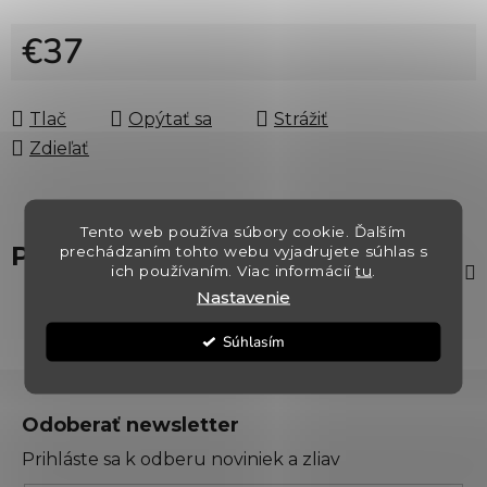
€37
Jednotková cena:
Tlač
Opýtať sa
Strážiť
Zdieľať
Tento web používa súbory cookie. Ďalším
Popis
prechádzaním tohto webu vyjadrujete súhlas s
ich používaním. Viac informácií
tu
.
Nastavenie
Súhlasím
Z
á
Odoberať newsletter
p
Prihláste sa k odberu noviniek a zliav
ä