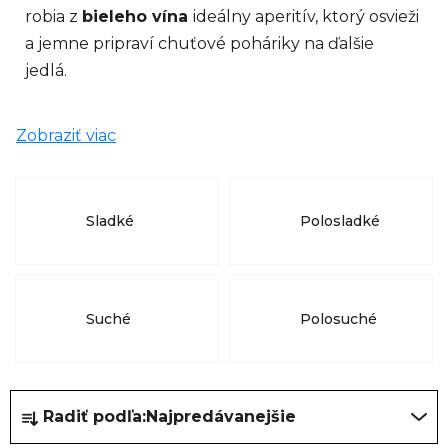
robia z
bieleho vína
ideálny aperitív, ktorý osvieži
a jemne pripraví chuťové poháriky na ďalšie
jedlá.
Zobraziť viac
Sladké
Polosladké
Suché
Polosuché
R
Radiť podľa:
Najpredávanejšie
a