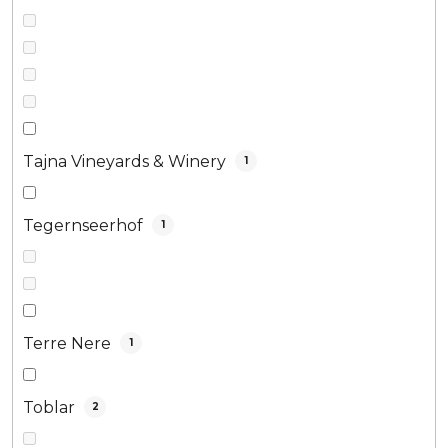
Tajna Vineyards & Winery
1
Tegernseerhof
1
Terre Nere
1
Toblar
2