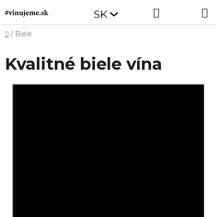
Prejsť
Hľadať
NÁKUP
SK
na
obsah
KOŠÍK
Domov
/
Biele
Kvalitné biele vína