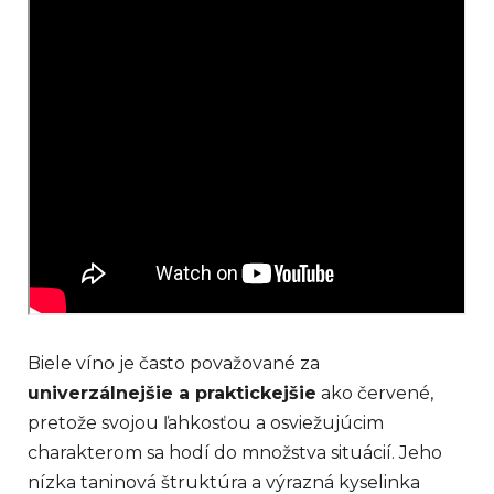
Biele víno je často považované za
univerzálnejšie a praktickejšie
ako červené,
pretože svojou ľahkosťou a osviežujúcim
charakterom sa hodí do množstva situácií. Jeho
nízka taninová štruktúra a výrazná kyselinka