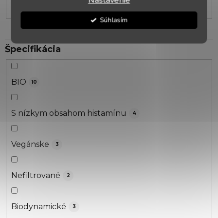
Nastavenie
Súhlasím
Špecifikácia
BIO
10
S nízkym obsahom histamínu
4
Vegánske
3
Nefiltrované
2
Biodynamické
3