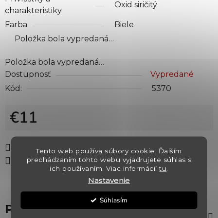
Oxid siričitý
charakteristiky
Farba
Biele
Položka bola vypredaná…
Položka bola vypredaná…
Dostupnosť
Vypredané
Kód:
5370
€11
Jednotková cena:
Tlač
Opýtať sa
Strážiť
Tento web používa súbory cookie. Ďalším
prechádzaním tohto webu vyjadrujete súhlas s
Zdieľať
ich používaním. Viac informácií
tu
.
Nastavenie
Súhlasím
Popis