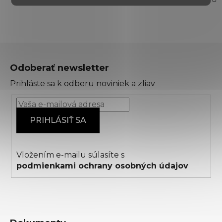
Z
á
Odoberať newsletter
p
Prihláste sa k odberu noviniek a zliav
ä
t
i
PRIHLÁSIŤ SA
e
Vložením e-mailu súlasíte s
podmienkami ochrany osobných údajov