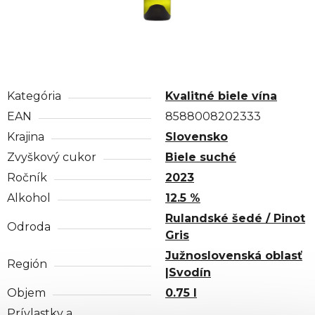
Kategória
Kvalitné biele vína
EAN
8588008202333
Krajina
Slovensko
Zvyškový cukor
Biele suché
Ročník
2023
Alkohol
12.5 %
Rulandské šedé / Pinot
Odroda
Gris
Južnoslovenská oblasť
Región
|Svodín
Objem
0.75 l
Prívlastky a