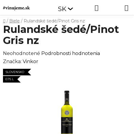
Prejsť
Hľadať
NÁKUP
SK
na
obsah
KOŠÍK
Domov
/
Biele
/
Rulandské šedé/Pinot Gris nz
Rulandské šedé/Pinot
Gris nz
Priemerné
Neohodnotené
Podrobnosti hodnotenia
hodnotenie
Značka:
Vinkor
produktu
SLOVENSKO
je
0.75 L
0,0
z
5
hviezdičiek.