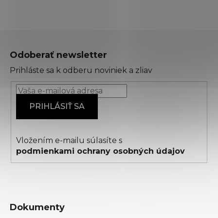
Z
á
Odoberať newsletter
p
Prihláste sa k odberu noviniek a zliav
ä
t
i
PRIHLÁSIŤ SA
e
Vložením e-mailu súlasíte s
podmienkami ochrany osobných údajov
Dokumenty