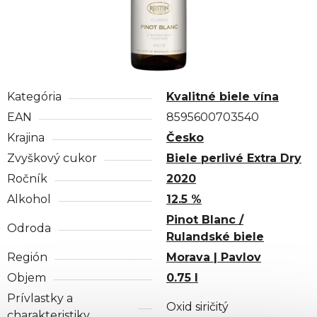
Kategória
Kvalitné biele vína
EAN
8595600703540
Krajina
Česko
Zvyškový cukor
Biele perlivé Extra Dry
Ročník
2020
Alkohol
12.5 %
Pinot Blanc /
Odroda
Rulandské biele
Región
Morava | Pavlov
Objem
0.75 l
Prívlastky a
Oxid siričitý
charakteristiky