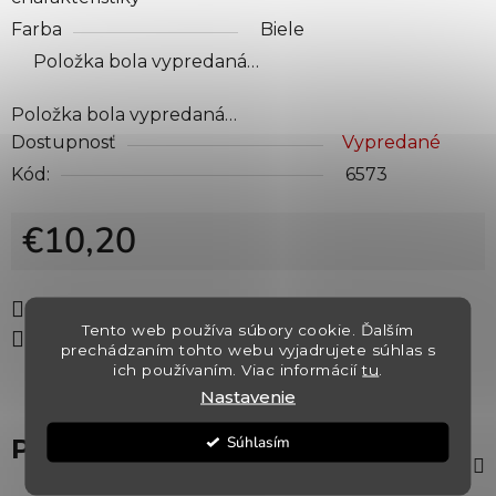
Farba
Biele
Položka bola vypredaná…
Položka bola vypredaná…
Dostupnosť
Vypredané
Kód:
6573
€10,20
Jednotková cena:
Tlač
Opýtať sa
Strážiť
Tento web používa súbory cookie. Ďalším
Zdieľať
prechádzaním tohto webu vyjadrujete súhlas s
ich používaním. Viac informácií
tu
.
Nastavenie
Súhlasím
Popis