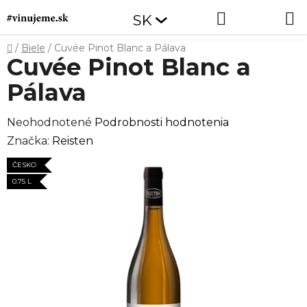
Prejsť
Hľadať
NÁKUP
SK
na
obsah
KOŠÍK
Domov
/
Biele
/
Cuvée Pinot Blanc a Pálava
Cuvée Pinot Blanc a
Pálava
Priemerné
Neohodnotené
Podrobnosti hodnotenia
hodnotenie
Značka:
Reisten
produktu
ČESKO
je
0.75 L
0,0
z
5
hviezdičiek.