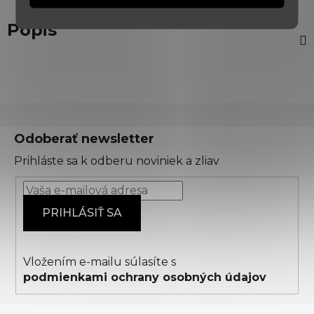
Popis
Z
á
Odoberať newsletter
p
Prihláste sa k odberu noviniek a zliav
ä
t
i
PRIHLÁSIŤ SA
e
Vložením e-mailu súlasíte s
podmienkami ochrany osobných údajov