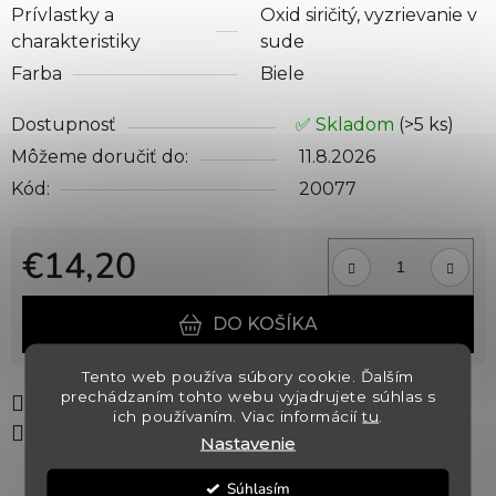
Prívlastky a
Oxid siričitý, vyzrievanie v
charakteristiky
sude
Farba
Biele
Dostupnosť
✅ Skladom
(>5 ks)
Môžeme doručiť do:
11.8.2026
Kód:
20077
€14,20
Jednotková cena:
DO KOŠÍKA
Tento web používa súbory cookie. Ďalším
prechádzaním tohto webu vyjadrujete súhlas s
Tlač
Opýtať sa
Strážiť
ich používaním. Viac informácií
tu
.
Zdieľať
Nastavenie
Súhlasím