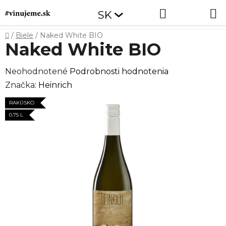
Prejsť
Hľadať
NÁKUP
SK
na
obsah
KOŠÍK
Domov
/
Biele
/
Naked White BIO
Naked White BIO
Priemerné
Neohodnotené
Podrobnosti hodnotenia
hodnotenie
Značka:
Heinrich
produktu
RAKÚSKO
je
0.75 L
0,0
z
5
hviezdičiek.