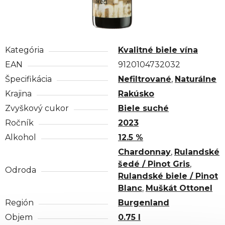
Kategória
Kvalitné biele vína
EAN
9120104732032
Špecifikácia
Nefiltrované
,
Naturálne
Krajina
Rakúsko
Zvyškový cukor
Biele suché
Ročník
2023
Alkohol
12.5 %
Chardonnay
,
Rulandské
šedé / Pinot Gris
,
Odroda
Rulandské biele / Pinot
Blanc
,
Muškát Ottonel
Región
Burgenland
Objem
0.75 l