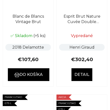
Blanc de Blancs
Esprit Brut Nature
Vintage Brut
Cuvée Double
Magnum 3l
✅ Skladom
(>5 ks)
Vypredané
2018 Delamotte
Henri Giraud
€107,60
€302,40
DO KOŠÍKA
DETAIL
FRANCÚZSKO
AKCIA
0.75 L
FRANCÚZSKO
0.75 L