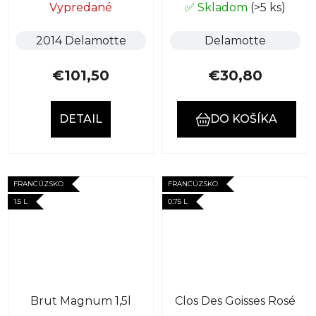
Vypredané
✅ Skladom
(>5 ks)
2014 Delamotte
Delamotte
€101,50
€30,80
DETAIL
DO KOŠÍKA
FRANCÚZSKO
FRANCÚZSKO
1.5 L
0.75 L
Brut Magnum 1,5l
Clos Des Goisses Rosé