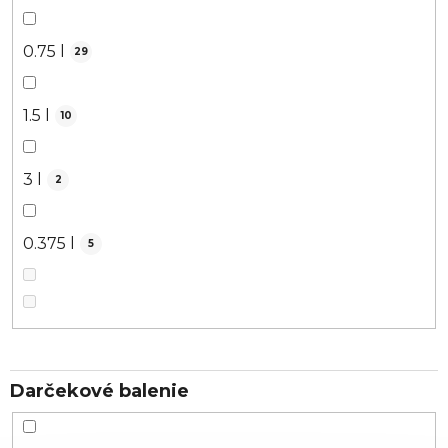
0.75 l
29
1.5 l
10
3 l
2
0.375 l
5
Darčekové balenie