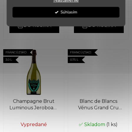
Nastavenie
€200
€55
(–2 %)
(–9 %)
Súhlasím
DO KOŠÍKA
DO KOŠÍKA
FRANCÚZSKO
FRANCÚZSKO
3.0 L
0.75 L
Champagne Brut
Blanc de Blancs
Luminous Jeroboam
Vénus Grand Cru
3,0l
Brut Nature
Vypredané
✅ Skladom
(1 ks)