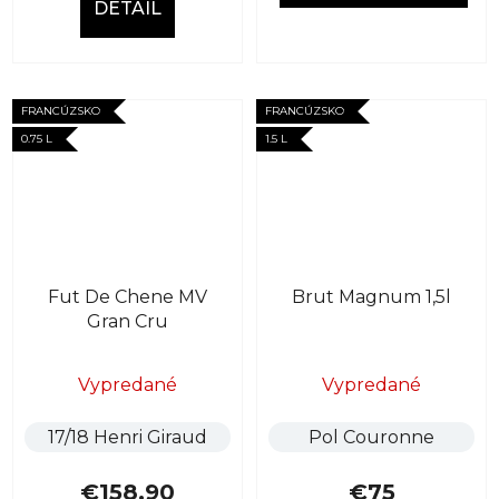
DETAIL
FRANCÚZSKO
FRANCÚZSKO
0.75 L
1.5 L
Fut De Chene MV
Brut Magnum 1,5l
Gran Cru
Vypredané
Vypredané
17/18 Henri Giraud
Pol Couronne
€158,90
€75