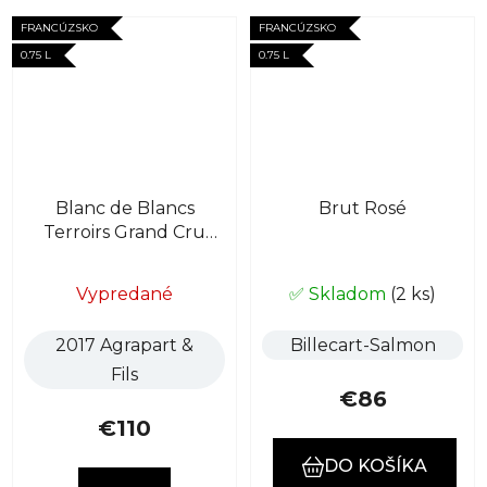
FRANCÚZSKO
FRANCÚZSKO
0.75 L
0.75 L
Blanc de Blancs
Brut Rosé
Terroirs Grand Cru
Extra Brut
Vypredané
✅ Skladom
(2 ks)
2017 Agrapart &
Billecart-Salmon
Fils
€86
€110
DO KOŠÍKA