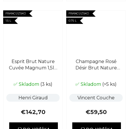
FRANCÚZSKO
FRANCÚZSKO
1.5 L
0.75 L
Esprit Brut Nature
Champagne Rosé
Cuvée Magnum 1,5l -
Désir Brut Nature
Gift Box
BI0
✅ Skladom
(3 ks)
✅ Skladom
(>5 ks)
Henri Giraud
Vincent Couche
€142,70
€59,50