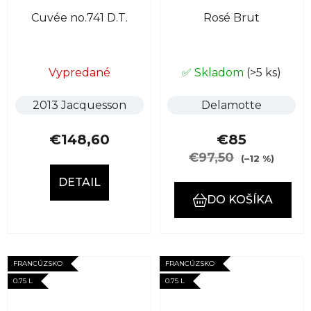
Cuvée no.741 D.T.
Rosé Brut
Vypredané
✅ Skladom
(>5 ks)
2013 Jacquesson
Delamotte
€148,60
€85
€97,50
(–12 %)
DETAIL
DO KOŠÍKA
FRANCÚZSKO
FRANCÚZSKO
0.75 L
0.75 L