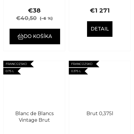
€38
€1 271
€40,50
(–6 %)
DETAIL
DO KOŠÍKA
FRANCÚZSKO
FRANCÚZSKO
0.75 L
0.375 L
Blanc de Blancs
Brut 0,375l
Vintage Brut