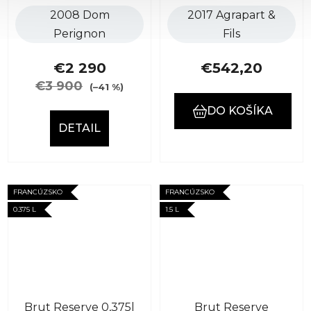
2008 Dom
2017 Agrapart &
Perignon
Fils
€2 290
€542,20
€3 900
(–41 %)
DO KOŠÍKA
DETAIL
FRANCÚZSKO
FRANCÚZSKO
0.375 L
1.5 L
Brut Reserve 0,375l
Brut Reserve