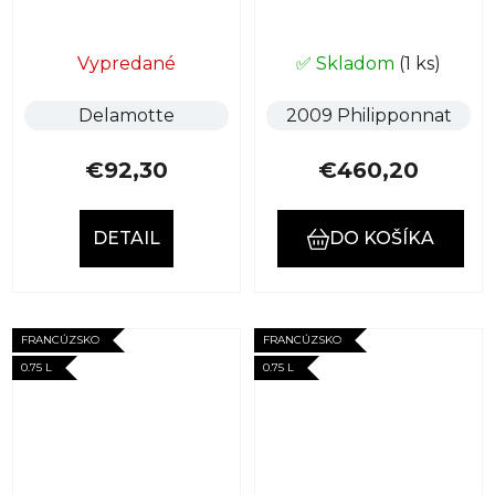
Vypredané
✅ Skladom
(1 ks)
Delamotte
2009 Philipponnat
€92,30
€460,20
DETAIL
DO KOŠÍKA
FRANCÚZSKO
FRANCÚZSKO
0.75 L
0.75 L