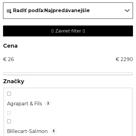
R
Radiť podľa:
Najpredávanejšie
a
d
e
Zavrieť filter
n
i
Cena
e
€
26
€
2290
p
r
o
Značky
d
u
k
Agrapart & Fils
2
t
o
v
Billecart-Salmon
5