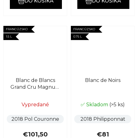
DO KOŠÍKA
DO KOŠÍKA
FRANCÚZSKO
FRANCÚZSKO
1.5 L
0.75 L
Blanc de Blancs
Blanc de Noirs
Grand Cru Magnum
1,5l
Vypredané
✅ Skladom
(>5 ks)
2018 Pol Couronne
2018 Philipponnat
€101,50
€81