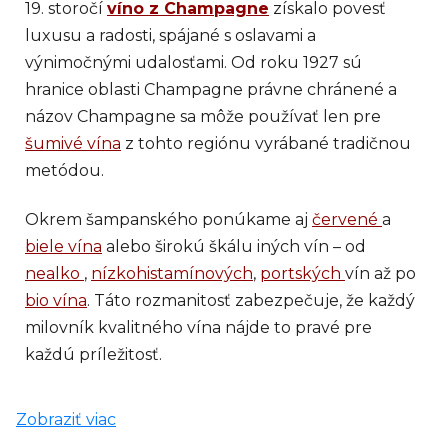
19. storočí
víno z Champagne
získalo povesť
luxusu a radosti, spájané s oslavami a
výnimočnými udalosťami. Od roku 1927 sú
hranice oblasti Champagne právne chránené a
názov Champagne sa môže používať len pre
šumivé vína
z tohto regiónu vyrábané tradičnou
metódou.
Okrem šampanského ponúkame aj
červené
a
biele vína
alebo širokú škálu iných vín – od
nealko
,
nízkohistamínových
,
portských
vín až po
bio vína
. Táto rozmanitosť zabezpečuje, že každý
milovník kvalitného vína nájde to pravé pre
každú príležitosť.
Zobraziť viac