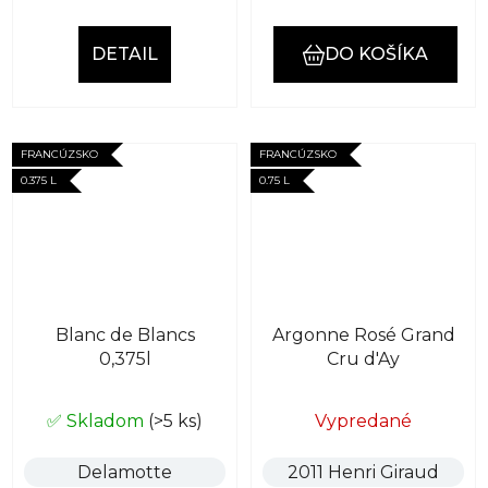
DETAIL
DO KOŠÍKA
FRANCÚZSKO
FRANCÚZSKO
0.375 L
0.75 L
Blanc de Blancs
Argonne Rosé Grand
0,375l
Cru d'Ay
✅ Skladom
(>5 ks)
Vypredané
Delamotte
2011 Henri Giraud