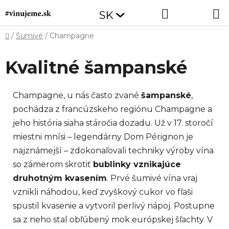
Prejsť
Hľadať
NÁKUP
SK
na
obsah
KOŠÍK
Domov
/
Šumivé
/
Champagne
Kvalitné šampanské
Champagne, u nás často zvané
šampanské
,
pochádza z francúzskeho regiónu Champagne a
jeho história siaha stáročia dozadu. Už v 17. storočí
miestni mnísi – legendárny Dom Pérignon je
najznámejší – zdokonaľovali techniky výroby vína
so zámerom skrotiť
bublinky vznikajúce
druhotným kvasením
. Prvé šumivé vína vraj
vznikli náhodou, keď zvyškový cukor vo fľaši
spustil kvasenie a vytvoril perlivý nápoj. Postupne
sa z neho stal obľúbený mok európskej šľachty. V