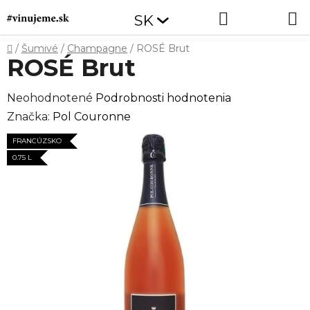
Prejsť
Hľadať
NÁKUP
SK
na
obsah
KOŠÍK
Domov
/
Šumivé
/
Champagne
/
ROSÉ Brut
ROSÉ Brut
Priemerné
Neohodnotené
Podrobnosti hodnotenia
hodnotenie
Značka:
Pol Couronne
produktu
FRANCÚZSKO
je
0.75 L
0,0
z
5
hviezdičiek.