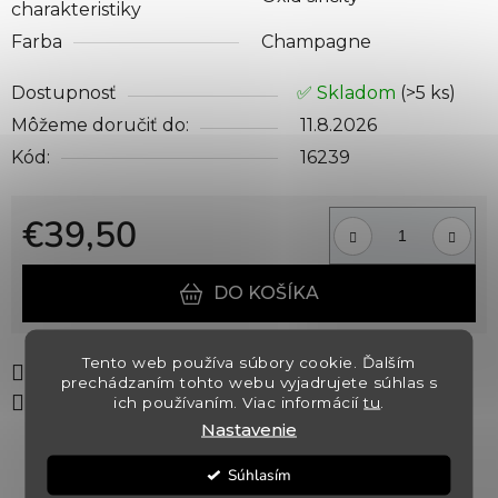
charakteristiky
Farba
Champagne
Dostupnosť
✅ Skladom
(>5 ks)
Môžeme doručiť do:
11.8.2026
Kód:
16239
€39,50
Jednotková cena:
DO KOŠÍKA
Tento web používa súbory cookie. Ďalším
Tlač
Opýtať sa
Strážiť
prechádzaním tohto webu vyjadrujete súhlas s
Zdieľať
ich používaním. Viac informácií
tu
.
Nastavenie
Súhlasím