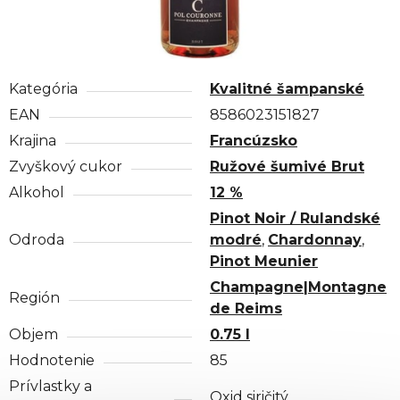
Kategória
Kvalitné šampanské
EAN
8586023151827
Krajina
Francúzsko
Zvyškový cukor
Ružové šumivé Brut
Alkohol
12 %
Pinot Noir / Rulandské
Odroda
modré
,
Chardonnay
,
Pinot Meunier
Champagne|Montagne
Región
de Reims
Objem
0.75 l
Hodnotenie
85
Prívlastky a
Oxid siričitý