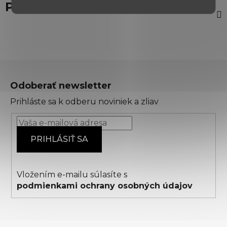
Popis
Z
á
Odoberať newsletter
p
Prihláste sa k odberu noviniek a zliav
ä
t
i
PRIHLÁSIŤ SA
e
Vložením e-mailu súlasíte s
podmienkami ochrany osobných údajov