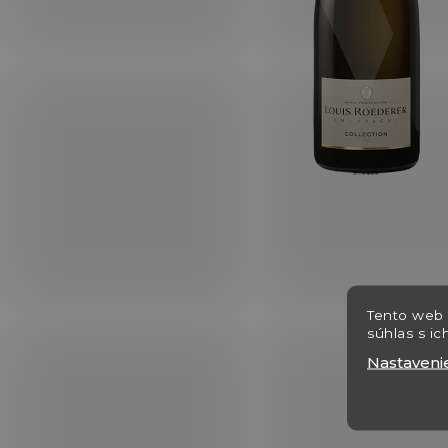
Tento web 
súhlas s ic
Nastaveni