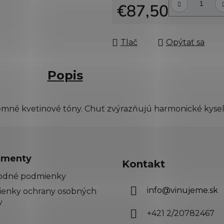
€87,50
Jednotková cena:
Tlač
Opýtať sa
Popis
tť jemné kvetinové tóny. Chuť zvýrazňujú harmonické kyse
menty
Kontakt
odné podmienky
info
@
vinujeme.sk
enky ochrany osobných
v
+421 2/20782467