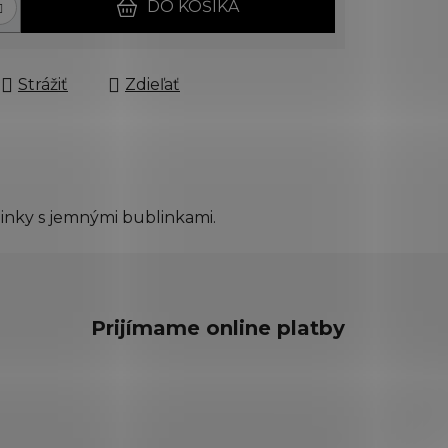
DO KOŠÍKA
Strážiť
Zdieľať
linky s jemnými bublinkami.
Prijímame online platby