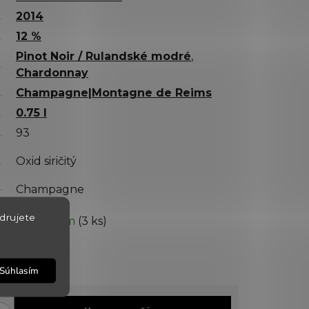
2014
12 %
Pinot Noir / Rulandské modré
,
Chardonnay
Champagne|Montagne de Reims
0.75 l
93
Oxid siričitý
Champagne
drujete
✅ Skladom
(3 ks)
11.8.2026
16546
Súhlasím