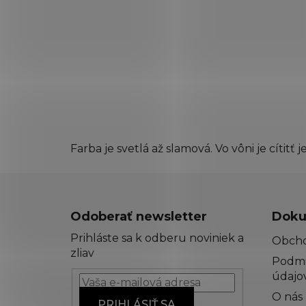
Farba je svetlá až slamová. Vo vôni je cíti
Z
á
Odoberať newsletter
Doku
p
Prihláste sa k odberu noviniek a
Obch
ä
zliav
Podmi
t
údajo
i
O nás
e
PRIHLÁSIŤ SA