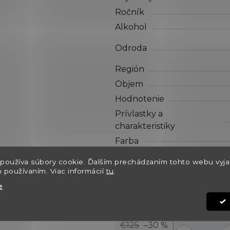
hviezdičiek.
Ročník
Alkohol
Odroda
Región
Objem
Hodnotenie
Prívlastky a
charakteristiky
Farba
používa súbory cookie. Ďalším prechádzaním tohto webu vyja
Dostupnosť
h používaním. Viac informácií
tu
.
Môžeme doručiť do:
e
Kód:
€125
–30 %