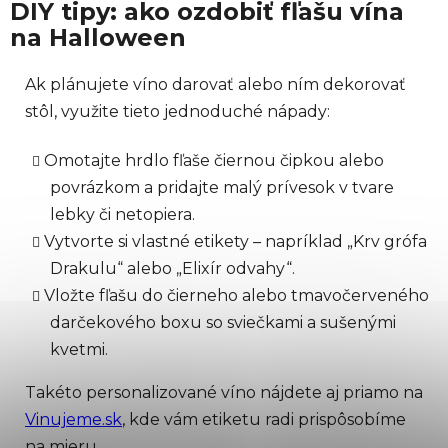
DIY tipy: ako ozdobiť fľašu vína
na Halloween
Ak plánujete víno darovať alebo ním dekorovať
stôl, využite tieto jednoduché nápady:
Omotajte hrdlo fľaše čiernou čipkou alebo
povrázkom a pridajte malý prívesok v tvare
lebky či netopiera.
Vytvorte si vlastné etikety – napríklad „Krv grófa
Drakulu“ alebo „Elixír odvahy“.
Vložte fľašu do čierneho alebo tmavočerveného
darčekového boxu so sviečkami a sušenými
kvetmi.
Takéto personalizované víno nájdete aj priamo na
Vinujeme.sk
, kde vám etiketu radi prispôsobíme
na mieru.