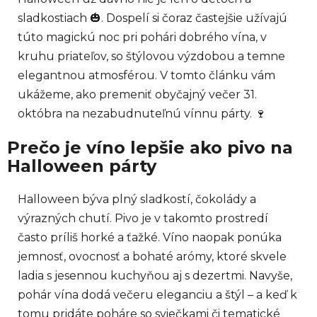
sladkostiach 🎃. Dospelí si čoraz častejšie užívajú
túto magickú noc pri pohári dobrého vína, v
kruhu priateľov, so štýlovou výzdobou a temne
elegantnou atmosférou. V tomto článku vám
ukážeme, ako premeniť obyčajný večer 31.
októbra na nezabudnuteľnú vínnu párty. 🍷
Prečo je víno lepšie ako pivo na
Halloween párty
Halloween býva plný sladkostí, čokolády a
výrazných chutí. Pivo je v takomto prostredí
často príliš horké a ťažké. Víno naopak ponúka
jemnosť, ovocnosť a bohaté arómy, ktoré skvele
ladia s jesennou kuchyňou aj s dezertmi. Navyše,
pohár vína dodá večeru eleganciu a štýl – a keď k
tomu pridáte poháre so sviečkami či tematické