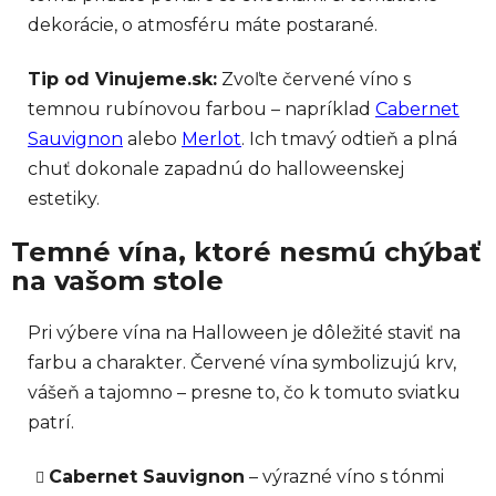
dekorácie, o atmosféru máte postarané.
Tip od Vinujeme.sk:
Zvoľte červené víno s
temnou rubínovou farbou – napríklad
Cabernet
Sauvignon
alebo
Merlot
. Ich tmavý odtieň a plná
chuť dokonale zapadnú do halloweenskej
estetiky.
Temné vína, ktoré nesmú chýbať
na vašom stole
Pri výbere vína na Halloween je dôležité staviť na
farbu a charakter. Červené vína symbolizujú krv,
vášeň a tajomno – presne to, čo k tomuto sviatku
patrí.
Cabernet Sauvignon
– výrazné víno s tónmi