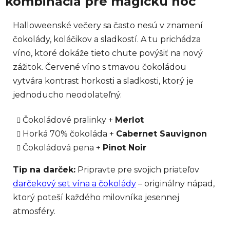
kombinácia pre magickú noc
Halloweenské večery sa často nesú v znamení
čokolády, koláčikov a sladkostí. A tu prichádza
víno, ktoré dokáže tieto chute povýšiť na nový
zážitok. Červené víno s tmavou čokoládou
vytvára kontrast horkosti a sladkosti, ktorý je
jednoducho neodolateľný.
Čokoládové pralinky +
Merlot
Horká 70% čokoláda +
Cabernet Sauvignon
Čokoládová pena +
Pinot Noir
Tip na darček:
Pripravte pre svojich priateľov
darčekový set vína a čokolády
– originálny nápad,
ktorý poteší každého milovníka jesennej
atmosféry.