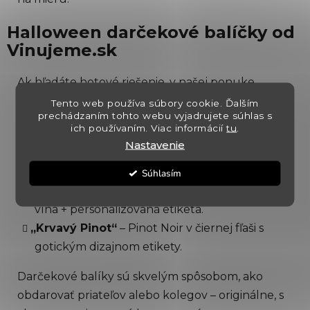
Halloween darčekové balíčky od
Vinujeme.sk
Ak hľadáte hotové riešenie, v našej ponuke
nájdete tematické darčekové balenia, ktoré sa
Tento web používa súbory cookie. Ďalším
prechádzaním tohto webu vyjadrujete súhlas s
skvele hodia k tejto sezóne:
ich používaním. Viac informácií
tu
.
Nastavenie
„Temná elegancia“
– Cabernet Sauvignon +
čokoládové pralinky + čierna darčeková kazeta.
Súhlasím
„Čarodejný večer“
– Merlot + sviečka s vôňou
vína + personalizovaná etiketa.
„Krvavý Pinot“
– Pinot Noir v čiernej fľaši s
gotickým dizajnom etikety.
Darčekové balíky sú skvelým spôsobom, ako
obdarovať priateľov alebo kolegov – originálne, s