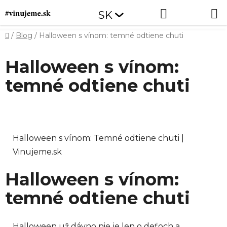
Prejsť
Hľadať
NÁKUP
SK
na
obsah
KOŠÍK
Domov
/
Blog
/
Halloween s vínom: temné odtiene chuti
Halloween s vínom:
temné odtiene chuti
Halloween s vínom: Temné odtiene chuti |
Vinujeme.sk
Halloween s vínom:
temné odtiene chuti
Halloween už dávno nie je len o deťoch a