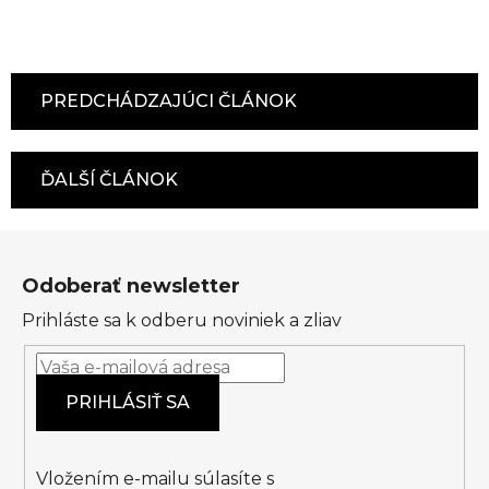
PREDCHÁDZAJÚCI ČLÁNOK
ĎALŠÍ ČLÁNOK
Z
á
Odoberať newsletter
p
Prihláste sa k odberu noviniek a zliav
ä
t
i
PRIHLÁSIŤ SA
e
Vložením e-mailu súlasíte s