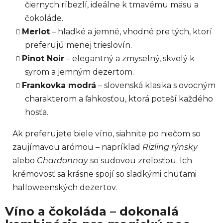
čiernych ríbezlí, ideálne k tmavému mäsu a
čokoláde.
Merlot
– hladké a jemné, vhodné pre tých, ktorí
preferujú menej trieslovín.
Pinot Noir
– elegantný a zmyselný, skvelý k
syrom a jemným dezertom.
Frankovka modrá
– slovenská klasika s ovocným
charakterom a ľahkosťou, ktorá poteší každého
hosťa.
Ak preferujete biele víno, siahnite po niečom so
zaujímavou arómou – napríklad
Rizling rýnsky
alebo
Chardonnay
so sudovou zrelosťou. Ich
krémovosť sa krásne spojí so sladkými chuťami
halloweenských dezertov.
Víno a čokoláda – dokonalá