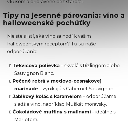
vkusom a pripravené bez starostí.
Tipy na jesenné párovania: víno a
halloweenské pochúťky
Nie ste si istí, aké víno sa hodí k vašim
halloweenskym receptom? Tu sú naše
odporúčania:
Tekvicová polievka
– skvelá s Rizlingom alebo
Sauvignon Blanc.
Pečené rebrá v medovo-cesnakovej
marináde
– vynikajú s Cabernet Sauvignon.
Jablkový koláč s karamelom
– odporúčame
sladšie víno, napríklad Muškát moravský.
Čokoládové muffiny s malinami
– ideálne s
Merlotom.