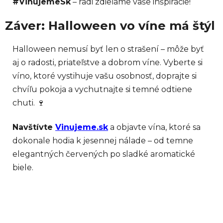
#VinujemeSk
– radi zdieľame vaše inšpirácie!
Záver: Halloween vo víne má štýl
Halloween nemusí byť len o strašení – môže byť
aj o radosti, priateľstve a dobrom víne. Vyberte si
víno, ktoré vystihuje vašu osobnosť, doprajte si
chvíľu pokoja a vychutnajte si temné odtiene
chuti. 🍷
Navštívte
Vinujeme.sk
a objavte vína, ktoré sa
dokonale hodia k jesennej nálade – od temne
elegantných červených po sladké aromatické
biele.