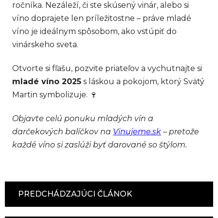
ročníka. Nezáleží, či ste skúsený vinár, alebo si
víno doprajete len príležitostne – práve mladé
víno je ideálnym spôsobom, ako vstúpiť do
vinárskeho sveta.
Otvorte si fľašu, pozvite priateľov a vychutnajte si
mladé víno 2025
s láskou a pokojom, ktorý Svätý
Martin symbolizuje. 🍷
Objavte celú ponuku mladých vín a
darčekových balíčkov na
Vinujeme.sk
– pretože
každé víno si zaslúži byť darované so štýlom.
PREDCHÁDZAJÚCI ČLÁNOK