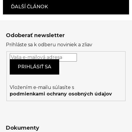
ĎALŠÍ ČLÁNOK
Z
á
Odoberať newsletter
p
Prihláste sa k odberu noviniek a zliav
ä
t
i
PRIHLÁSIŤ SA
e
Vložením e-mailu súlasíte s
podmienkami ochrany osobných údajov
Dokumenty