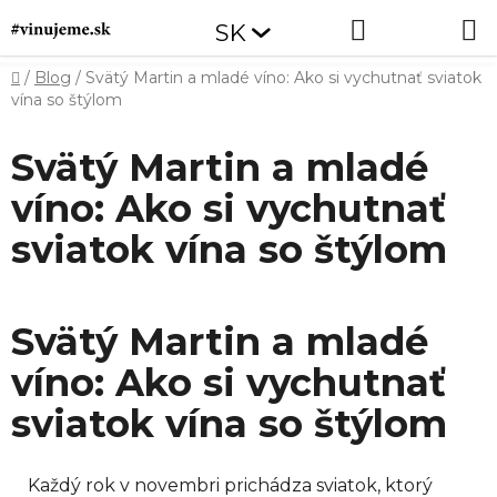
Prejsť
Hľadať
NÁKUP
SK
na
obsah
KOŠÍK
Domov
/
Blog
/
Svätý Martin a mladé víno: Ako si vychutnať sviatok
vína so štýlom
Svätý Martin a mladé
víno: Ako si vychutnať
sviatok vína so štýlom
Svätý Martin a mladé
víno: Ako si vychutnať
sviatok vína so štýlom
Každý rok v novembri prichádza sviatok, ktorý