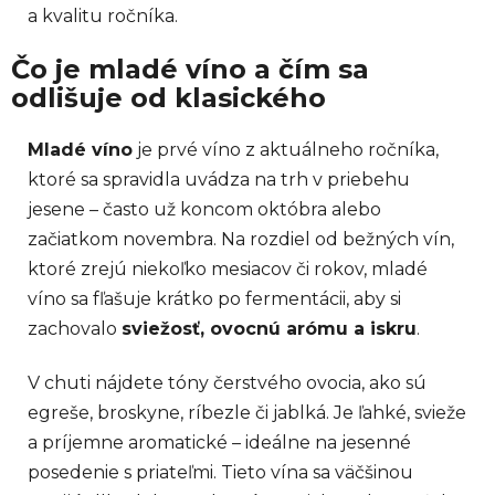
a kvalitu ročníka.
Čo je mladé víno a čím sa
odlišuje od klasického
Mladé víno
je prvé víno z aktuálneho ročníka,
ktoré sa spravidla uvádza na trh v priebehu
jesene – často už koncom októbra alebo
začiatkom novembra. Na rozdiel od bežných vín,
ktoré zrejú niekoľko mesiacov či rokov, mladé
víno sa fľašuje krátko po fermentácii, aby si
zachovalo
sviežosť, ovocnú arómu a iskru
.
V chuti nájdete tóny čerstvého ovocia, ako sú
egreše, broskyne, ríbezle či jablká. Je ľahké, svieže
a príjemne aromatické – ideálne na jesenné
posedenie s priateľmi. Tieto vína sa väčšinou