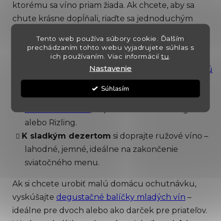
ktorému sa víno priam žiada. Ak chcete, aby sa
chute krásne dopĺňali, riaďte sa jednoduchým
pravidlom –
víno by malo byť také plné a
Tento web používa súbory cookie. Ďalším
výrazné, ako jedlo, ktoré podávate
.
prechádzaním tohto webu vyjadrujete súhlas s
ich používaním. Viac informácií
tu
.
Nastavenie
K pečenej husi
odporúčame
Frankovku modrú
alebo svieže
mladé červené víno
.
Súhlasím
K lokšiam so zemiakmi
sa skvele hodí suché
mladé biele víno
, napríklad Müller Thurgau
alebo Rizling.
K sladkým dezertom
si doprajte ružové víno –
lahodné, jemné, ideálne na zakončenie
sviatočného menu.
Ak si chcete urobiť malú domácu ochutnávku,
vyskúšajte
degustačné balíčky mladých vín
–
ideálne pre dvoch alebo ako darček pre priateľov.