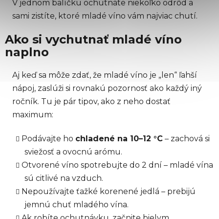
V jednom balíčku ochutnáte niekoľko odrôd a
sami zistíte, ktoré mladé víno vám najviac chutí.
Ako si vychutnať mladé víno
naplno
Aj keď sa môže zdať, že mladé víno je „len“ ľahší
nápoj, zaslúži si rovnakú pozornosť ako každý iný
ročník. Tu je pár tipov, ako z neho dostať
maximum:
Podávajte ho
chladené na 10–12 °C
– zachová si
sviežosť a ovocnú arómu.
Otvorené víno spotrebujte do 2 dní – mladé vína
sú citlivé na vzduch.
Nepoužívajte ťažké korenené jedlá – prebijú
jemnú chuť mladého vína.
Ak robíte ochutnávku, začnite bielym,