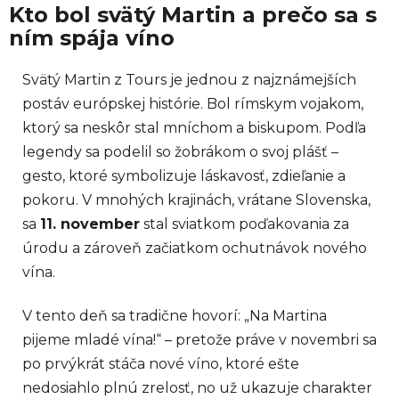
Kto bol svätý Martin a prečo sa s
ním spája víno
Svätý Martin z Tours je jednou z najznámejších
postáv európskej histórie. Bol rímskym vojakom,
ktorý sa neskôr stal mníchom a biskupom. Podľa
legendy sa podelil so žobrákom o svoj plášť –
gesto, ktoré symbolizuje láskavosť, zdieľanie a
pokoru. V mnohých krajinách, vrátane Slovenska,
sa
11. november
stal sviatkom poďakovania za
úrodu a zároveň začiatkom ochutnávok nového
vína.
V tento deň sa tradične hovorí: „Na Martina
pijeme mladé vína!“ – pretože práve v novembri sa
po prvýkrát stáča nové víno, ktoré ešte
nedosiahlo plnú zrelosť, no už ukazuje charakter