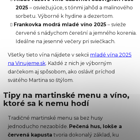
2025
– osviežujúce, s tónmi jahôd a malinového
sorbetu. Výborné k hydine a dezertom.
Frankovka modrá mladé víno 2025
– svieže
červené s nádychom čerešní a jemného korenia.
Ideálne na jesenné večery pri sviečkach.
Všetky tieto vína nájdete v sekcii
mladé vína 2025
na Vinujeme.sk
. Každé z nich je výborným
darčekom aj spôsobom, ako osláviť príchod
svätého Martina so štýlom.
Tipy na martinské menu a víno,
ktoré sa k nemu hodí
Tradičné martinské menu sa bez husy
jednoducho nezaobíde.
Pečená hus, lokše a
červená kapusta
tvoria dokonalý základ, ku