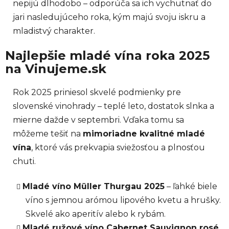
nepijú dlhodobo – odporúča sa ich vychutnať do
jari nasledujúceho roka, kým majú svoju iskru a
mladistvý charakter.
Najlepšie mladé vína roka 2025
na Vinujeme.sk
Rok 2025 priniesol skvelé podmienky pre
slovenské vinohrady – teplé leto, dostatok slnka a
mierne dažde v septembri. Vďaka tomu sa
môžeme tešiť na
mimoriadne kvalitné mladé
vína
, ktoré vás prekvapia sviežosťou a plnosťou
chuti.
Mladé víno Müller Thurgau 2025
– ľahké biele
víno s jemnou arómou lipového kvetu a hrušky.
Skvelé ako aperitív alebo k rybám.
Mladé ružové víno Cabernet Sauvignon rosé