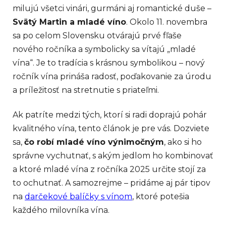
milujú všetci vinári, gurmáni aj romantické duše –
Svätý Martin a mladé víno
. Okolo 11. novembra
sa po celom Slovensku otvárajú prvé fľaše
nového ročníka a symbolicky sa vítajú „mladé
vína“. Je to tradícia s krásnou symbolikou – nový
ročník vína prináša radosť, poďakovanie za úrodu
a príležitosť na stretnutie s priateľmi.
Ak patríte medzi tých, ktorí si radi doprajú pohár
kvalitného vína, tento článok je pre vás. Dozviete
sa,
čo robí mladé víno výnimočným
, ako si ho
správne vychutnať, s akým jedlom ho kombinovať
a ktoré mladé vína z ročníka 2025 určite stojí za
to ochutnať. A samozrejme – pridáme aj pár tipov
na
darčekové balíčky s vínom
, ktoré potešia
každého milovníka vína.