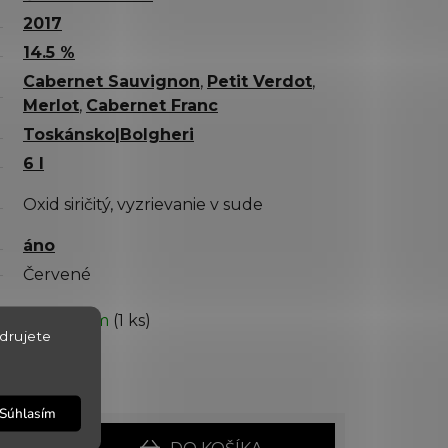
2017
14.5 %
Cabernet Sauvignon
,
Petit Verdot
,
Merlot
,
Cabernet Franc
Toskánsko|Bolgheri
6 l
Oxid siričitý, vyzrievanie v sude
áno
Červené
✅ Skladom
(1 ks)
drujete
10.8.2026
150676
Súhlasím