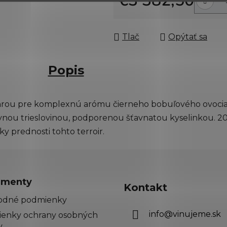
€3 382,50
Jednotková cena:
Tlač
Opýtať sa
Popis
ohrou pre komplexnú arómu čierneho bobuľového ovocia,
vnou trieslovinou, podporenou šťavnatou kyselinkou. 20
y prednosti tohto terroir.
menty
Kontakt
odné podmienky
info
@
vinujeme.sk
enky ochrany osobných
v