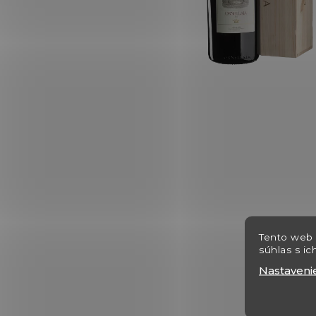
Tento web 
súhlas s ic
Nastaveni