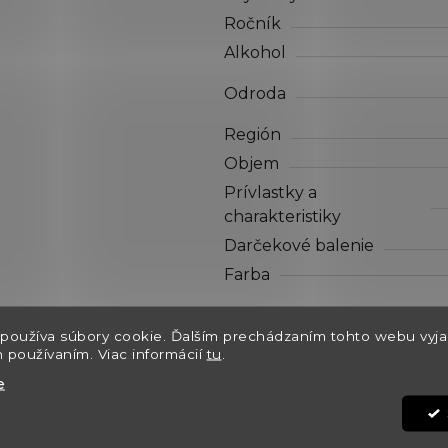
hviezdičiek.
Ročník
Alkohol
Odroda
Región
Objem
Prívlastky a
charakteristiky
Darčekové balenie
Farba
Dostupnosť
používa súbory cookie. Ďalším prechádzaním tohto webu vyja
Môžeme doručiť do:
h používaním. Viac informácií
tu
.
Kód:
e