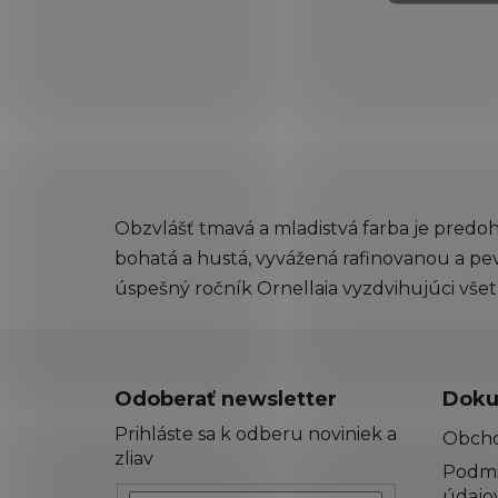
Obzvlášť tmavá a mladistvá farba je pred
bohatá a hustá, vyvážená rafinovanou a pe
úspešný ročník Ornellaia vyzdvihujúci všetk
Z
á
Odoberať newsletter
Doku
p
Prihláste sa k odberu noviniek a
Obch
ä
zliav
Podmi
t
údajo