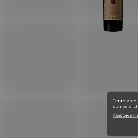
Tento web 
súhlas s ic
Nastaveni