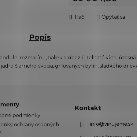
Jednotková cena:
Tlač
Opýtať sa
Popis
andule, rozmarínu, fialiek a ríbezlí. Telnaté víno, úžasn
jadro čierneho ovocia, grilovaných bylín, sladkého drievka
menty
Kontakt
odné podmienky
info
@
vinujeme.sk
enky ochrany osobných
v