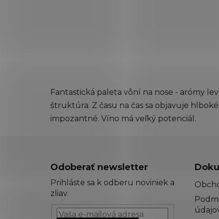
Fantastická paleta vôní na nose - arómy lev
štruktúra. Z času na čas sa objavuje hlboké 
impozantné. Víno má veľký potenciál.
Z
á
Odoberať newsletter
Doku
p
Prihláste sa k odberu noviniek a
Obch
ä
zliav
Podmi
t
údajo
i