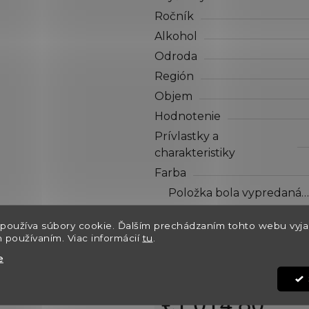
hviezdičiek.
Ročník
Alkohol
Odroda
Región
Objem
Hodnotenie
Prívlastky a
charakteristiky
Farba
Položka bola vypredaná…
Položka bola vypredaná…
používa súbory cookie. Ďalším prechádzaním tohto webu vyja
h používaním. Viac informácií
tu
.
Dostupnosť
e
Kód:
€1 014,80