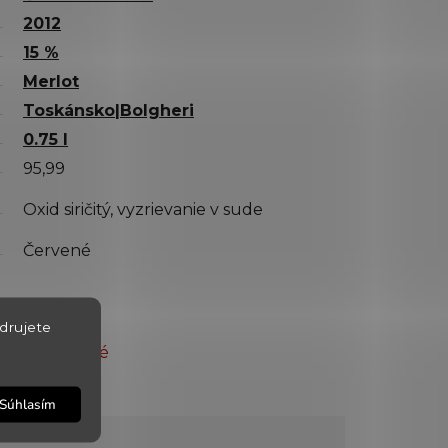
2012
15 %
Merlot
Toskánsko|Bolgheri
0.75 l
95,99
Oxid siričitý, vyzrievanie v sude
Červené
drujete
Vypredané
4165
Súhlasím