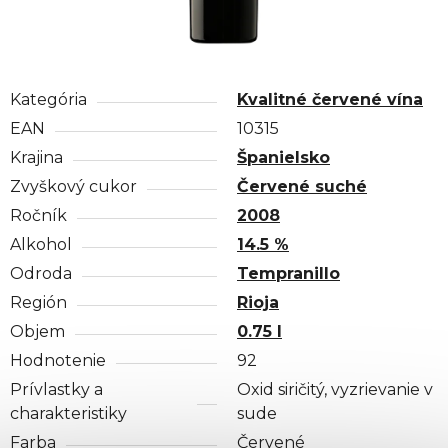
Kategória
Kvalitné červené vína
EAN
10315
Krajina
Španielsko
Zvyškový cukor
Červené suché
Ročník
2008
Alkohol
14.5 %
Odroda
Tempranillo
Región
Rioja
Objem
0.75 l
Hodnotenie
92
Prívlastky a
Oxid siričitý, vyzrievanie v
charakteristiky
sude
Farba
Červené