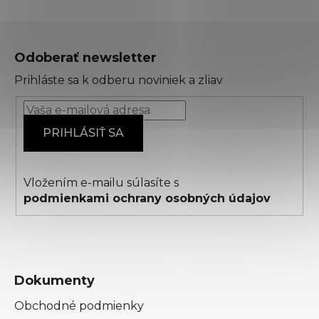
Z
á
Odoberať newsletter
p
Prihláste sa k odberu noviniek a zliav
ä
t
i
PRIHLÁSIŤ SA
e
Vložením e-mailu súlasíte s
podmienkami ochrany osobných údajov
Dokumenty
Obchodné podmienky