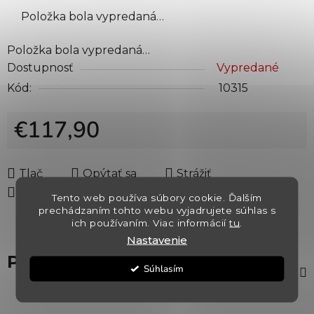
Položka bola vypredaná…
Položka bola vypredaná…
Dostupnosť
Vypredané
Kód:
10315
€117,90
Jednotková cena:
Tlač
Opýtať sa
Strážiť
Zdieľať
Tento web používa súbory cookie. Ďalším
prechádzaním tohto webu vyjadrujete súhlas s
ich používaním. Viac informácií
tu
.
Nastavenie
Popis
Súhlasím