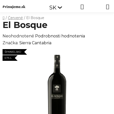
Prejsť
Hľadať
NÁKUP
SK
na
obsah
KOŠÍK
Domov
/
Červené
/
El Bosque
El Bosque
Priemerné
Neohodnotené
Podrobnosti hodnotenia
hodnotenie
Značka:
Sierra Cantabria
produktu
ŠPANIELSKO
je
0.75 L
0,0
z
5
hviezdičiek.