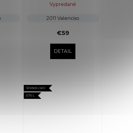
Vypredané
o
2011 Valenciso
€59
DETAIL
ŠPANIELSKO
0.75 L