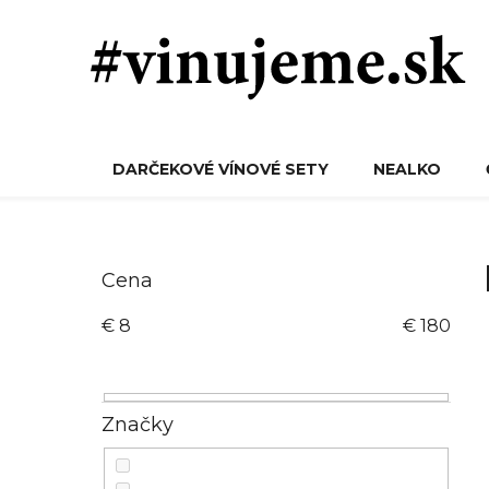
Prejsť
na
obsah
DARČEKOVÉ VÍNOVÉ SETY
NEALKO
B
o
Cena
č
€
8
€
180
n
ý
p
a
Značky
n
e