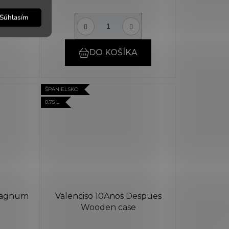
Súhlasím
DO KOŠÍKA
ŠPANIELSKO
0.75 L
 Magnum
Valenciso 10Anos Despues
Wooden case