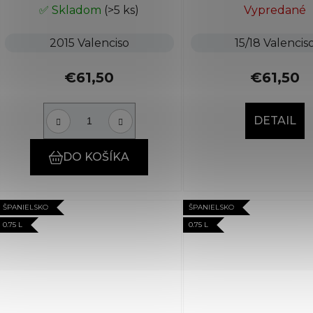
✅ Skladom
(>5 ks)
Vypredané
2015 Valenciso
15/18 Valencis
€61,50
€61,50
DETAIL
DO KOŠÍKA
ŠPANIELSKO
ŠPANIELSKO
0.75 L
0.75 L