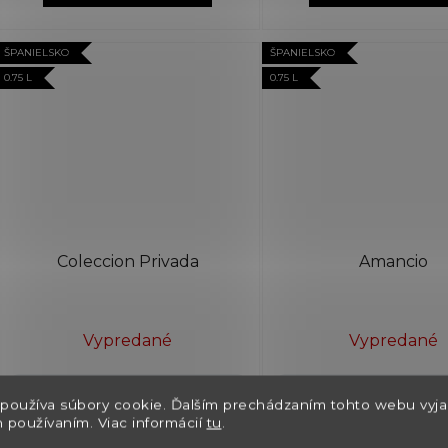
ŠPANIELSKO
ŠPANIELSKO
0.75 L
0.75 L
Coleccion Privada
Amancio
Vypredané
Vypredané
2018 Sierra Cantabria
2017 Sierra Canta
používa súbory cookie. Ďalším prechádzaním tohto webu vyja
h používaním. Viac informácií
tu
.
€43,10
€116,90