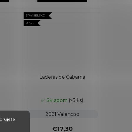
ŠPANIELSKO
0.75 L
Laderas de Cabama
✅ Skladom
(>5 ks)
bria
2021 Valenciso
drujete
€17,30