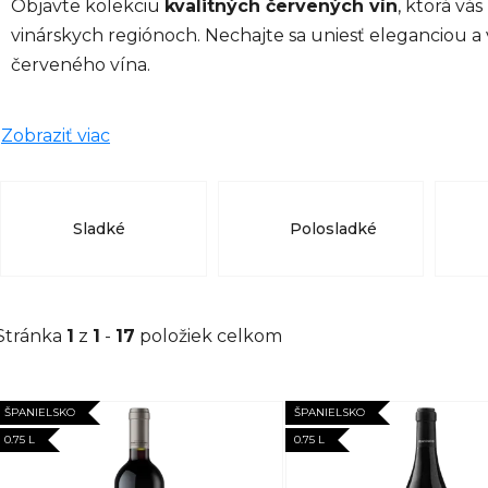
Objavte kolekciu
kvalitných červených vín
, ktorá vá
vinárskych regiónoch. Nechajte sa uniesť eleganciou a
červeného vína.
Zobraziť viac
Sladké
Polosladké
Stránka
1
z
1
-
17
položiek celkom
V
ŠPANIELSKO
ŠPANIELSKO
ý
0.75 L
0.75 L
p
i