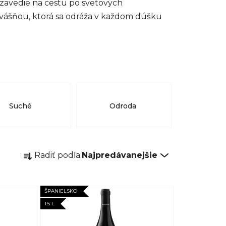
s zavedie na cestu po svetových
 vášňou, ktorá sa odráža v každom dúšku
Suché
Odroda
R
Radiť podľa:
Najpredávanejšie
a
d
e
ŠPANIELSKO
n
1.5 L
i