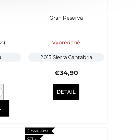
Gran Reserva
ks)
Vypredané
a
2015 Sierra Cantabria
€34,90
DETAIL
A
ŠPANIELSKO
0.75 L