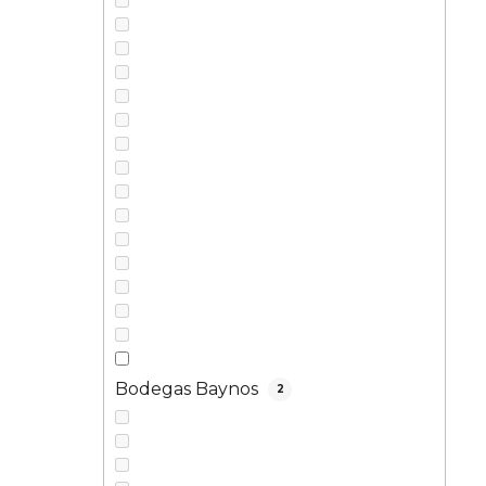
l
Bodegas Baynos
2