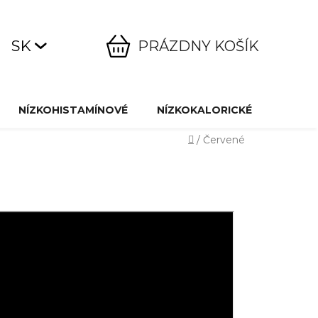
SK
PRÁZDNY KOŠÍK
NÁKUPNÝ
KOŠÍK
NÍZKOHISTAMÍNOVÉ
NÍZKOKALORICKÉ
ŠPECI
Domov
/
Červené