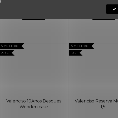
e
DETAIL
DETAIL
ŠPANIELSKO
ŠPANIELSKO
0.75 L
1.5 L
Valenciso 10Anos Despues
Valenciso Reserva
Wooden case
1,5l