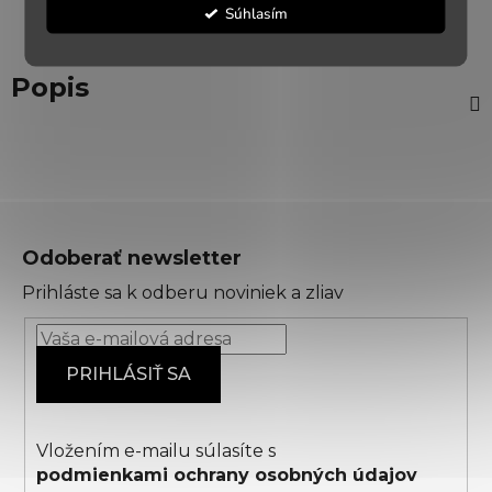
Súhlasím
Popis
Z
á
Odoberať newsletter
p
Prihláste sa k odberu noviniek a zliav
ä
t
i
PRIHLÁSIŤ SA
e
Vložením e-mailu súlasíte s
podmienkami ochrany osobných údajov