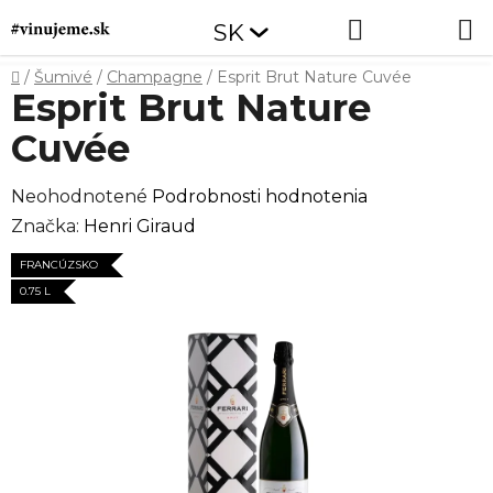
Prejsť
Hľadať
NÁKUP
SK
na
obsah
KOŠÍK
Domov
/
Šumivé
/
Champagne
/
Esprit Brut Nature Cuvée
Esprit Brut Nature
Cuvée
Priemerné
Neohodnotené
Podrobnosti hodnotenia
hodnotenie
Značka:
Henri Giraud
produktu
FRANCÚZSKO
je
0.75 L
0,0
z
5
hviezdičiek.