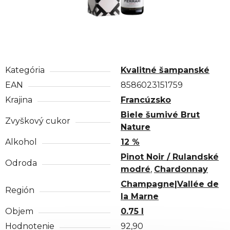
Kategória
Kvalitné šampanské
EAN
8586023151759
Krajina
Francúzsko
Biele šumivé Brut
Zvyškový cukor
Nature
Alkohol
12 %
Pinot Noir / Rulandské
Odroda
modré
,
Chardonnay
Champagne|Vallée de
Región
la Marne
Objem
0.75 l
Hodnotenie
92,90