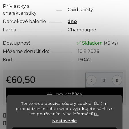
Prívlastky a
Oxid siričitý
charakteristiky
Darčekové balenie
áno
Farba
Champagne
Dostupnosť
✅ Skladom
(>5 ks)
Môžeme doručiť do:
10.8.2026
Kód:
16042
€60,50
Jednotková cena:
DO KOŠÍKA
Tento web používa súbory cookie. Ďalším
prechádzaním tohto webu vyjadrujete súhlas s
ich používaním. Viac informácií
tu
.
Tlač
Opýtať sa
Strážiť
Nastavenie
Zdieľať