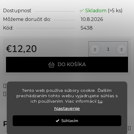
Dostupnosť
✅ Skladom
(>5 ks)
Môžeme doručiť do:
10.8.2026
Kód:
5438
€12,20
Jednotková cena:
DO KOŠÍKA
Tlač
Opýtať sa
Strážiť
Tento web používa súbory cookie. Ďalším
Zdieľať
prechádzaním tohto webu vyjadrujete súhlas s
ich používaním. Viac informácií
tu
.
Nastavenie
Súhlasím
Popis