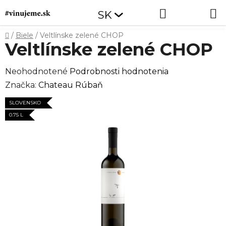
Prejsť
Hľadať
NÁKUP
SK
na
obsah
KOŠÍK
Domov
/
Biele
/
Veltlínske zelené CHOP
Veltlínske zelené CHOP
Priemerné
Neohodnotené
Podrobnosti hodnotenia
hodnotenie
Značka:
Chateau Rúbaň
produktu
SLOVENSKO
je
0.75 L
0,0
z
5
hviezdičiek.