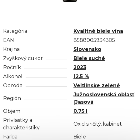
Kategória
Kvalitné biele vína
EAN
8588005934305
Krajina
Slovensko
Zvyškový cukor
Biele suché
Ročník
2023
Alkohol
12.5 %
Odroda
Veltlínske zelené
Južnoslovenská oblasť
Región
|Jasová
Objem
0.75 l
Prívlastky a
Oxid siričitý, kabinet
charakteristiky
Farba
Biele