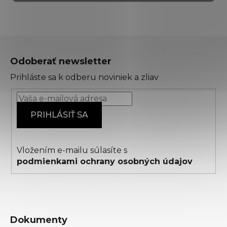
Z
á
Odoberať newsletter
p
Prihláste sa k odberu noviniek a zliav
ä
t
i
PRIHLÁSIŤ SA
e
Vložením e-mailu súlasíte s
podmienkami ochrany osobných údajov
Dokumenty