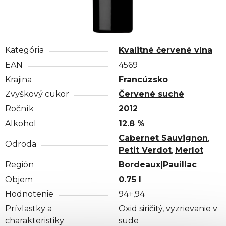
Kategória
Kvalitné červené vína
EAN
4569
Krajina
Francúzsko
Zvyškový cukor
Červené suché
Ročník
2012
Alkohol
12.8 %
Cabernet Sauvignon
,
Odroda
Petit Verdot
,
Merlot
Región
Bordeaux|Pauillac
Objem
0.75 l
Hodnotenie
94+,94
Prívlastky a
Oxid siričitý, vyzrievanie v
charakteristiky
sude