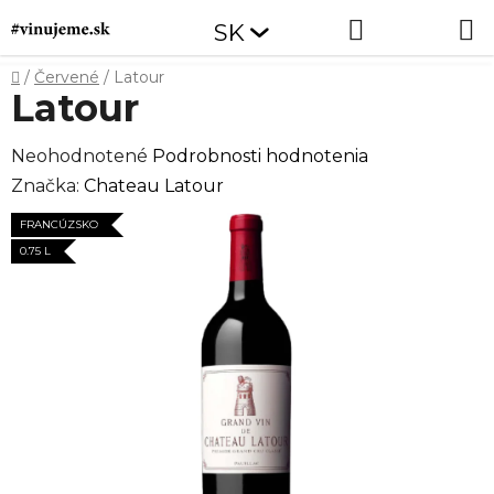
Prejsť
Hľadať
NÁKUP
SK
na
obsah
KOŠÍK
Domov
/
Červené
/
Latour
Latour
Priemerné
Neohodnotené
Podrobnosti hodnotenia
hodnotenie
Značka:
Chateau Latour
produktu
FRANCÚZSKO
je
0.75 L
0,0
z
5
hviezdičiek.