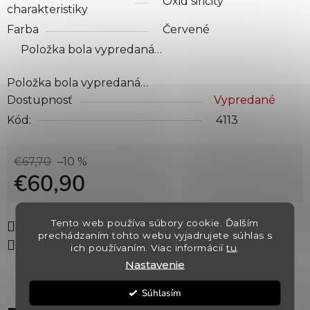
Oxid siričitý
charakteristiky
Farba
Červené
Položka bola vypredaná…
Položka bola vypredaná…
Dostupnosť
Vypredané
Kód:
4113
€67,70
–10 %
€60,90
Jednotková cena:
Tento web používa súbory cookie. Ďalším
Tlač
Opýtať sa
Strážiť
prechádzaním tohto webu vyjadrujete súhlas s
Zdieľať
ich používaním. Viac informácií
tu
.
Nastavenie
Súhlasím