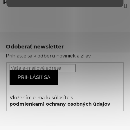
Popis
Z
á
Odoberať newsletter
p
Prihláste sa k odberu noviniek a zliav
ä
t
i
PRIHLÁSIŤ SA
e
Vložením e-mailu súlasíte s
podmienkami ochrany osobných údajov