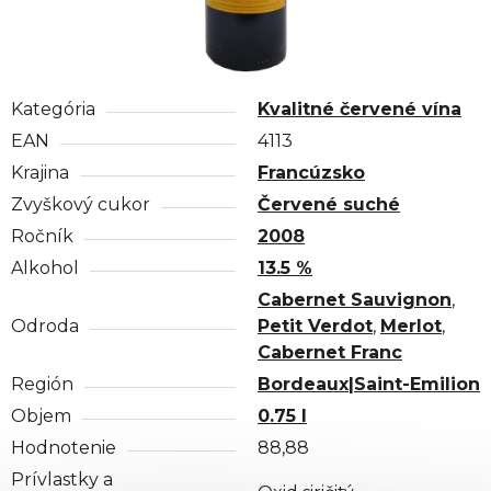
Kategória
Kvalitné červené vína
EAN
4113
Krajina
Francúzsko
Zvyškový cukor
Červené suché
Ročník
2008
Alkohol
13.5 %
Cabernet Sauvignon
,
Odroda
Petit Verdot
,
Merlot
,
Cabernet Franc
Región
Bordeaux|Saint-Emilion
Objem
0.75 l
Hodnotenie
88,88
Prívlastky a