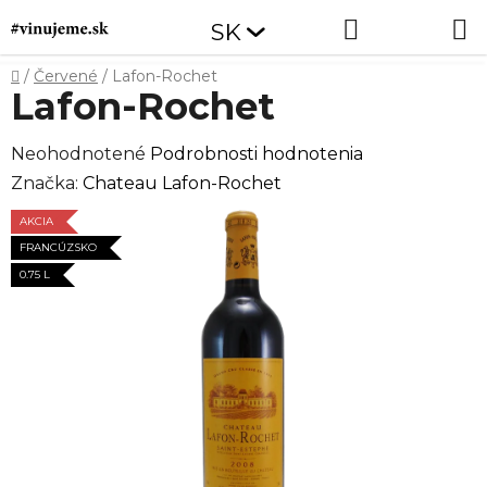
Prejsť
Hľadať
NÁKUP
SK
na
obsah
KOŠÍK
Domov
/
Červené
/
Lafon-Rochet
Lafon-Rochet
Priemerné
Neohodnotené
Podrobnosti hodnotenia
hodnotenie
Značka:
Chateau Lafon-Rochet
produktu
AKCIA
je
FRANCÚZSKO
0,0
0.75 L
z
5
hviezdičiek.