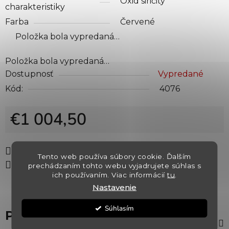
Oxid siričitý
charakteristiky
Farba
Červené
Položka bola vypredaná…
Položka bola vypredaná…
Dostupnosť
Vypredané
Kód:
4076
€1 004,50
Jednotková cena:
Tlač
Opýtať sa
Strážiť
Tento web používa súbory cookie. Ďalším
Zdieľať
prechádzaním tohto webu vyjadrujete súhlas s
ich používaním. Viac informácií
tu
.
Nastavenie
Súhlasím
Popis