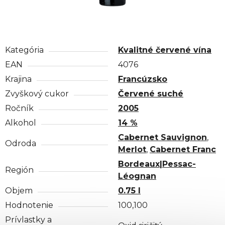
Kategória
Kvalitné červené vína
EAN
4076
Krajina
Francúzsko
Zvyškový cukor
Červené suché
Ročník
2005
Alkohol
14 %
Cabernet Sauvignon
,
Odroda
Merlot
,
Cabernet Franc
Bordeaux|Pessac-
Región
Léognan
Objem
0.75 l
Hodnotenie
100,100
Prívlastky a