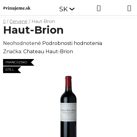
Prejsť
Hľadať
NÁKUP
SK
na
obsah
KOŠÍK
Domov
/
Červené
/
Haut-Brion
Haut-Brion
Priemerné
Neohodnotené
Podrobnosti hodnotenia
hodnotenie
Značka:
Chateau Haut-Brion
produktu
FRANCÚZSKO
je
0.75 L
0,0
z
5
hviezdičiek.