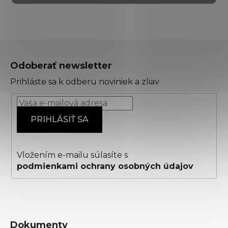
Z
á
Odoberať newsletter
p
Prihláste sa k odberu noviniek a zliav
ä
t
i
PRIHLÁSIŤ SA
e
Vložením e-mailu súlasíte s
podmienkami ochrany osobných údajov
Dokumenty