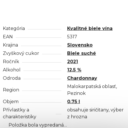
Kategória
Kvalitné biele vína
EAN
5317
Krajina
Slovensko
Zvyškový cukor
Biele suché
Ročník
2021
Alkohol
12,5 %
Odroda
Chardonnay
Malokarpatská oblasť,
Region
Pezinok
Objem
0.75 l
Přívlastky a
obsahuje siričitany, výber
charakteristiky
z hrozna
Položka bola vypredaná…