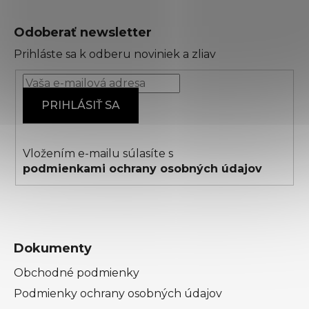
Z
á
Odoberať newsletter
p
Prihláste sa k odberu noviniek a zliav
ä
t
i
PRIHLÁSIŤ SA
e
Vložením e-mailu súlasíte s
podmienkami ochrany osobných údajov
Dokumenty
Obchodné podmienky
Podmienky ochrany osobných údajov