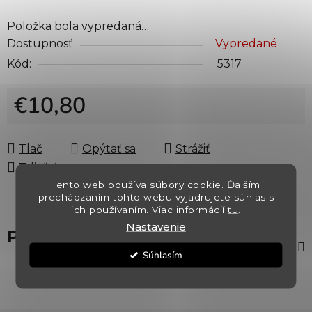
Položka bola vypredaná…
Dostupnosť
Vypredané
Kód:
5317
€10,80
Jednotková cena:
Tlač
Opýtať sa
Strážiť
Zdieľať
Tento web používa súbory cookie. Ďalším
prechádzaním tohto webu vyjadrujete súhlas s
ich používaním. Viac informácií
tu
.
Nastavenie
Popis
Súhlasím