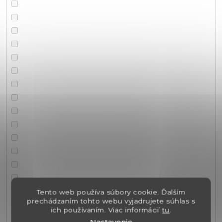
Tento web používa súbory cookie. Ďalším
prechádzaním tohto webu vyjadrujete súhlas s
ich používaním. Viac informácií
tu
.