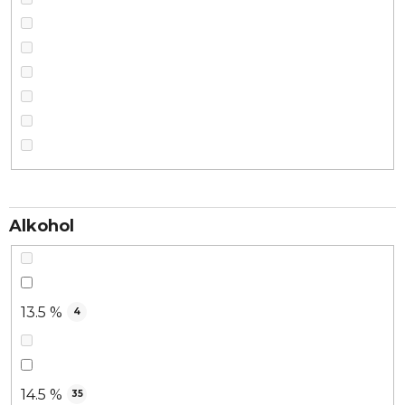
Alkohol
13.5 %
4
14.5 %
35