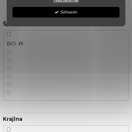
Nastavenie
Súhlasím
Špecifikácia
BIO
27
Krajina