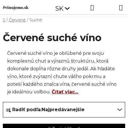
Prejsť
Hľadať
NÁKUP
SK
na
obsah
KOŠÍK
Domov
/
Červené
/
Suché
Červené suché víno
Červené suché víno je obľúbené pre svoju
komplexnú chuť a výraznú štruktúru, ktorá
dokonale dopĺňa rôzne druhy jedál. Ak hľadáte
víno, ktoré zvýrazní chute vášho pokrmu a
poteší každého znalca vína, červené suché víno
je ideálnou voľbou.
Čítať viac...
R
Radiť podľa:
Najpredávanejšie
a
d
e