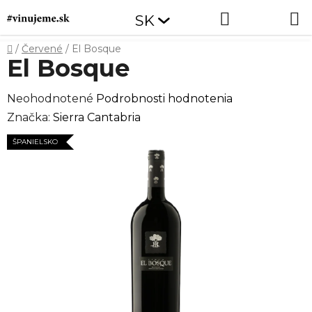
Prejsť
Hľadať
NÁKUP
SK
na
obsah
KOŠÍK
Domov
/
Červené
/
El Bosque
El Bosque
Priemerné
Neohodnotené
Podrobnosti hodnotenia
hodnotenie
Značka:
Sierra Cantabria
produktu
ŠPANIELSKO
je
0,0
z
5
hviezdičiek.