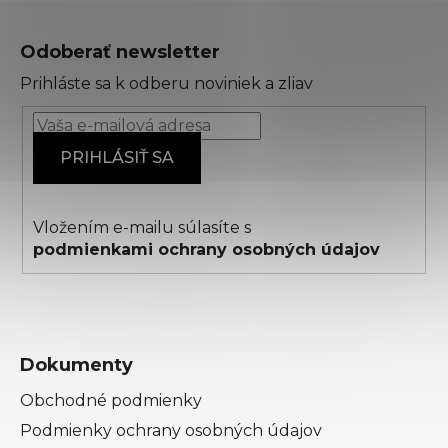
Z
á
Odoberať newsletter
p
Prihláste sa k odberu noviniek a zliav
ä
t
i
PRIHLÁSIŤ SA
e
Vložením e-mailu súlasíte s
podmienkami ochrany osobných údajov
Dokumenty
Obchodné podmienky
Podmienky ochrany osobných údajov