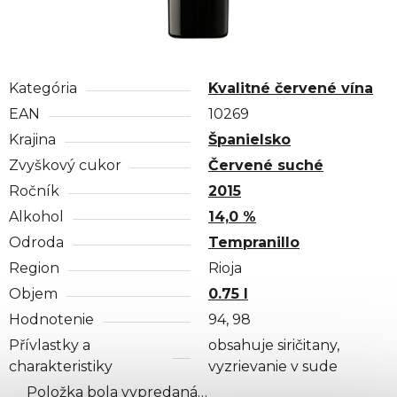
Kategória
Kvalitné červené vína
EAN
10269
Krajina
Španielsko
Zvyškový cukor
Červené suché
Ročník
2015
Alkohol
14,0 %
Odroda
Tempranillo
Region
Rioja
Objem
0.75 l
Hodnotenie
94, 98
Přívlastky a
obsahuje siričitany,
charakteristiky
vyzrievanie v sude
Položka bola vypredaná…