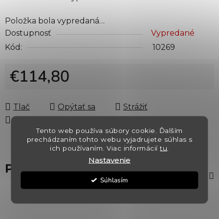
Položka bola vypredaná…
Dostupnosť
Vypredané
Kód:
10269
€114,80
Jednotková cena:
Tlač
Opýtať sa
Strážiť
Zdieľať
Tento web používa súbory cookie. Ďalším
prechádzaním tohto webu vyjadrujete súhlas s
ich používaním. Viac informácií
tu
.
Nastavenie
Popis
Súhlasím