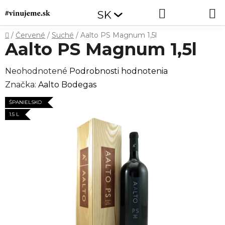
Prejsť
Hľadať
NÁKUP
SK
na
obsah
KOŠÍK
Domov
/
Červené
/
Suché
/
Aalto PS Magnum 1,5l
Aalto PS Magnum 1,5l
Priemerné
Neohodnotené
Podrobnosti hodnotenia
hodnotenie
Značka:
Aalto Bodegas
produktu
ŠPANIELSKO
je
1.5 L
0,0
z
5
hviezdičiek.