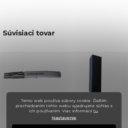
Súvisiaci tovar
Tento web používa súbory cookie. Ďalším
Otvarák na víno s
Krabica čierna
prechádzaním tohto webu vyjadrujete súhlas s
logom Vinujeme
universal pre 1 fľašu +
ich používaním. Viac informácií
tu
.
vložka
Nastavenie
✅ Skladom
(>5 ks)
✅ Skladom
(>5 ks)