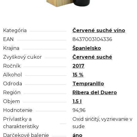
Kategória
Červené suché víno
EAN
8437003104336
Krajina
Španielsko
Zvyškový cukor
Červené suché
Ročník
2017
Alkohol
15 %
Odroda
Tempranillo
Región
Ribera del Duero
Objem
1.5 l
Hodnotenie
94,96
Prívlastky a
Oxid siričitý, vyzrievanie v
charakteristiky
sude
Darčekové balenie
áno