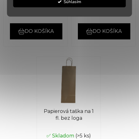
Súhlasím
€12,30
€3,60
DO KOŠÍKA
DO KOŠÍKA
Papierová taška na 1
fl. bez loga
✅ Skladom
(>5 ks)