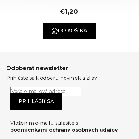
€1,20
DO KOŠÍKA
Z
á
Odoberať newsletter
p
Prihláste sa k odberu noviniek a zliav
ä
t
i
PRIHLÁSIŤ SA
e
Vložením e-mailu súlasíte s
podmienkami ochrany osobných údajov