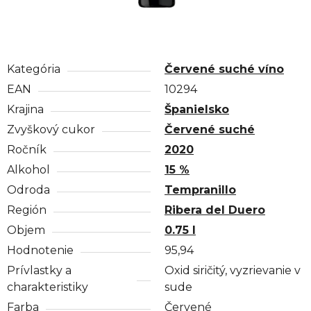
Kategória
Červené suché víno
EAN
10294
Krajina
Španielsko
Zvyškový cukor
Červené suché
Ročník
2020
Alkohol
15 %
Odroda
Tempranillo
Región
Ribera del Duero
Objem
0.75 l
Hodnotenie
95,94
Prívlastky a
Oxid siričitý, vyzrievanie v
charakteristiky
sude
Farba
Červené