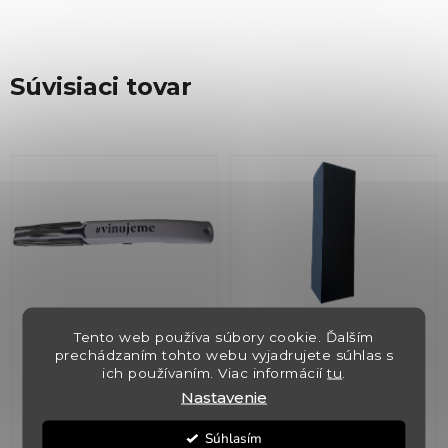
Súvisiaci tovar
Otvarák na víno s
Krabica čierna
Tento web používa súbory cookie. Ďalším
logom Vinujeme
universal pre 1 fľašu +
prechádzaním tohto webu vyjadrujete súhlas s
ich používaním. Viac informácií
tu
.
vložka
Nastavenie
✅ Skladom
(>5 ks)
✅ Skladom
(>5 ks)
Súhlasím