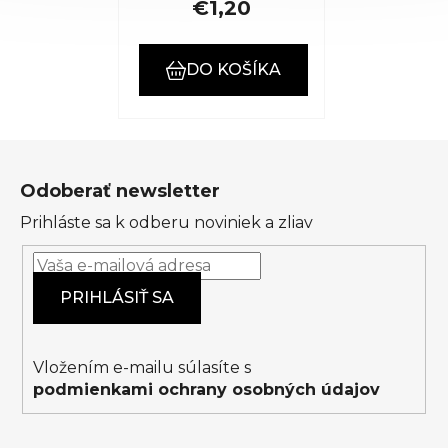
€1,20
DO KOŠÍKA
Z
á
Odoberať newsletter
p
Prihláste sa k odberu noviniek a zliav
ä
t
i
PRIHLÁSIŤ SA
e
Vložením e-mailu súlasíte s
podmienkami ochrany osobných údajov