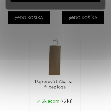
€12,30
€3,60
DO KOŠÍKA
DO KOŠÍKA
Papierová taška na 1
fl. bez loga
✅ Skladom
(>5 ks)