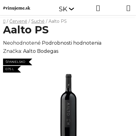
Prejsť
Hľadať
NÁKUP
SK
na
obsah
KOŠÍK
Domov
/
Červené
/
Suché
/
Aalto PS
Aalto PS
Priemerné
Neohodnotené
Podrobnosti hodnotenia
hodnotenie
Značka:
Aalto Bodegas
produktu
ŠPANIELSKO
je
0.75 L
0,0
z
5
hviezdičiek.