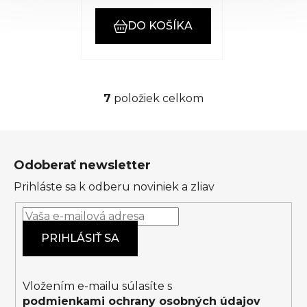
DO KOŠÍKA
7
položiek celkom
O
v
l
Z
á
á
d
Odoberať newsletter
p
a
Prihláste sa k odberu noviniek a zliav
ä
c
t
i
i
e
PRIHLÁSIŤ SA
p
e
r
v
k
Vložením e-mailu súlasíte s
y
podmienkami ochrany osobných údajov