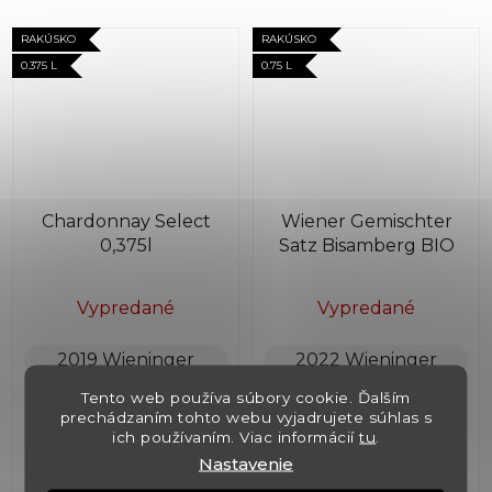
RAKÚSKO
RAKÚSKO
0.375 L
0.75 L
Chardonnay Select
Wiener Gemischter
0,375l
Satz Bisamberg BIO
Vypredané
Vypredané
2019 Wieninger
2022 Wieninger
Tento web používa súbory cookie. Ďalším
€19,40
€22,60
prechádzaním tohto webu vyjadrujete súhlas s
ich používaním. Viac informácií
tu
.
Nastavenie
DETAIL
DETAIL