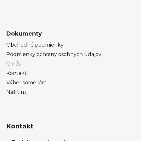
v
ý
p
i
s
Dokumenty
u
Obchodné podmienky
Podmienky ochrany osobných údajov
O nás
Kontakt
Výber someliéra
Náš tím
Kontakt