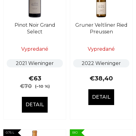
s
p
p
r
r
o
Pinot Noir Grand
Gruner Veltliner Ried
o
d
Select
Preussen
d
u
u
k
k
Vypredané
Vypredané
t
t
o
2021 Wieninger
2022 Wieninger
o
v
v
€63
€38,40
€70
(–10 %)
DETAIL
DETAIL
0.75 L
BIO