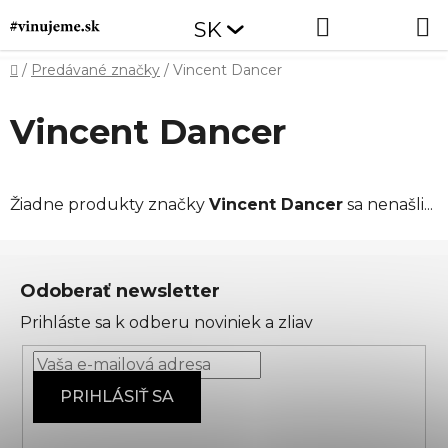
Prejsť
Hľadať
NÁKUP
SK
na
obsah
KOŠÍK
Domov
/
Predávané značky
/
Vincent Dancer
Vincent Dancer
Žiadne produkty značky
Vincent Dancer
sa nenašli...
Z
á
Odoberať newsletter
p
Prihláste sa k odberu noviniek a zliav
ä
t
i
PRIHLÁSIŤ SA
e