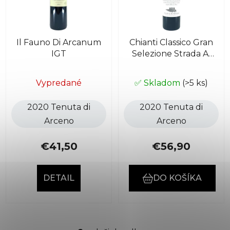
s
p
p
r
r
o
Il Fauno Di Arcanum
Chianti Classico Gran
o
d
IGT
Selezione Strada Al
d
u
Sasso DOCG
u
k
k
Vypredané
✅ Skladom
(>5 ks)
t
t
o
2020 Tenuta di
2020 Tenuta di
o
v
Arceno
Arceno
v
€41,50
€56,90
DETAIL
DO KOŠÍKA