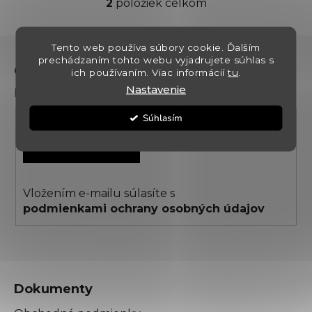
2
položiek celkom
O
v
l
Z
Tento web používa súbory cookie. Ďalším
á
á
prechádzaním tohto webu vyjadrujete súhlas s
d
Odoberať newsletter
ich používaním. Viac informácií
tu
.
p
a
Nastavenie
Prihláste sa k odberu noviniek a zliav
ä
c
t
i
Súhlasím
i
e
PRIHLÁSIŤ SA
p
e
r
v
k
Vložením e-mailu súlasíte s
y
podmienkami ochrany osobných údajov
v
ý
p
i
s
Dokumenty
u