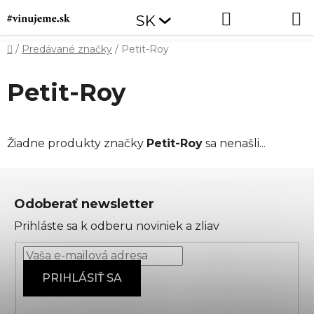
Prejsť
Hľadať
NÁKUP
SK
na
obsah
KOŠÍK
Domov
/
Predávané značky
/
Petit-Roy
Petit-Roy
Žiadne produkty značky
Petit-Roy
sa nenašli...
Z
á
Odoberať newsletter
p
Prihláste sa k odberu noviniek a zliav
ä
t
i
PRIHLÁSIŤ SA
e