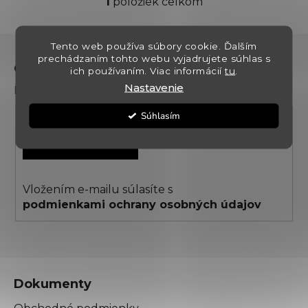
1
položiek celkom
O
v
l
Z
Tento web používa súbory cookie. Ďalším
á
á
prechádzaním tohto webu vyjadrujete súhlas s
d
Odoberať newsletter
ich používaním. Viac informácií
tu
.
p
a
Nastavenie
Prihláste sa k odberu noviniek a zliav
ä
c
t
i
Súhlasím
i
e
PRIHLÁSIŤ SA
p
e
r
v
k
Vložením e-mailu súlasíte s
y
podmienkami ochrany osobných údajov
v
ý
p
i
s
Dokumenty
u