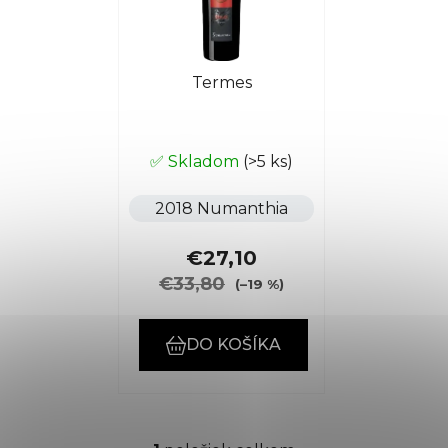
s
p
p
r
r
o
Termes
o
d
d
u
u
k
k
✅ Skladom
(>5 ks)
t
t
o
2018 Numanthia
o
v
v
€27,10
€33,80
(–19 %)
DO KOŠÍKA