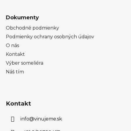
p
i
s
Dokumenty
u
Obchodné podmienky
Podmienky ochrany osobných údajov
O nás
Kontakt
Výber someliéra
Náš tím
Kontakt
info
@
vinujeme.sk