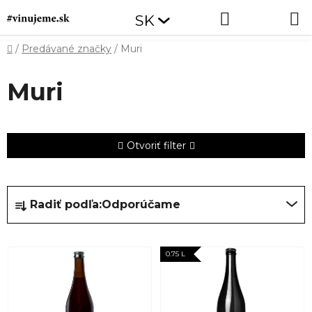
Prejsť
Hľadať
NÁKUP
SK
na
obsah
KOŠÍK
Domov
/
Predávané značky
/
Muri
Muri
Otvoriť filter
R
Radiť podľa:
Odporúčame
a
d
V
e
0.75 L
ý
n
p
i
i
e