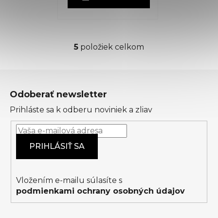
5
položiek celkom
O
v
l
Z
á
á
d
Odoberať newsletter
p
a
Prihláste sa k odberu noviniek a zliav
ä
c
t
i
i
e
PRIHLÁSIŤ SA
p
e
r
v
k
Vložením e-mailu súlasíte s
y
podmienkami ochrany osobných údajov
v
ý