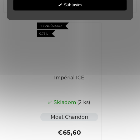
Súhlasím
FRANCÚZSKO
0.75 L
Impérial ICE
✅ Skladom
(2 ks)
Moet Chandon
€65,60