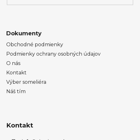
v
ý
p
i
s
Dokumenty
u
Obchodné podmienky
Podmienky ochrany osobných údajov
O nás
Kontakt
Výber someliéra
Náš tím
Kontakt