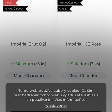
AKCIA
FRANCÚZSKO
FRANCÚZSKO
0.75 L
Impérial Brut 0,2l
Impérial ICE Rosé
✅ Skladom
(>5 ks)
✅ Skladom
(3 ks)
Moet Chandon
Moet Chandon
€15,40
€62,50
Tento web používa súbory cookie. Ďalším
€22
(–30 %)
prechádzaním tohto webu vyjadrujete súhlas s
ich používaním. Viac informácií
tu
.
DO KOŠÍKA
Nastavenie
DO KOŠÍKA