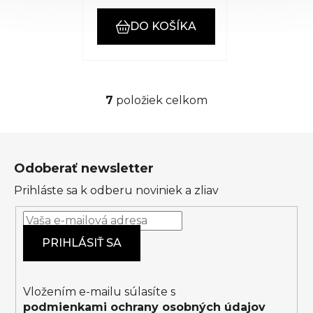
DO KOŠÍKA
7
položiek celkom
O
v
l
Z
á
á
d
Odoberať newsletter
p
a
Prihláste sa k odberu noviniek a zliav
ä
c
t
i
i
e
PRIHLÁSIŤ SA
p
e
r
v
k
Vložením e-mailu súlasíte s
y
podmienkami ochrany osobných údajov