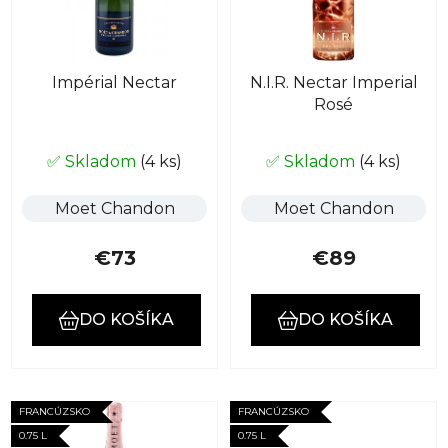
s
p
p
r
r
o
Impérial Nectar
N.I.R. Nectar Imperial
o
d
Rosé
d
u
u
k
k
✅ Skladom
(4 ks)
✅ Skladom
(4 ks)
t
t
o
Moet Chandon
Moet Chandon
o
v
v
€73
€89
DO KOŠÍKA
DO KOŠÍKA
FRANCÚZSKO
FRANCÚZSKO
0.75 L
0.75 L