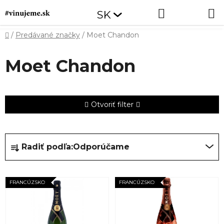
Prejsť
Hľadať
NÁKUP
SK
na
obsah
KOŠÍK
Domov
/
Predávané značky
/
Moet Chandon
Moet Chandon
Otvoriť filter
R
Radiť podľa:
Odporúčame
a
d
V
e
FRANCÚZSKO
FRANCÚZSKO
ý
n
p
i
i
e