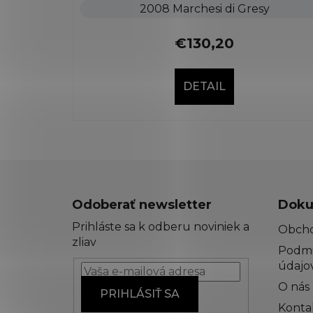
2008 Marchesi di Gresy
€130,20
DETAIL
Z
á
Odoberať newsletter
Doku
p
Prihláste sa k odberu noviniek a
Obch
ä
zliav
Podmi
t
údajo
i
O nás
e
PRIHLÁSIŤ SA
Konta