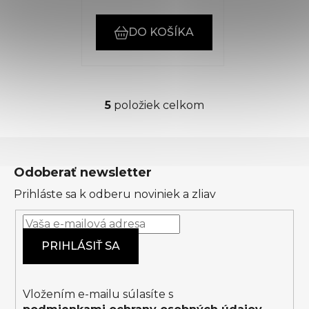
DO KOŠÍKA
5
položiek celkom
O
v
l
Z
á
á
d
Odoberať newsletter
p
a
Prihláste sa k odberu noviniek a zliav
ä
c
t
i
i
e
PRIHLÁSIŤ SA
p
e
r
v
k
Vložením e-mailu súlasíte s
y