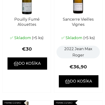
s
p
p
r
r
o
Pouilly Fumé
Sancerre Vieilles
o
d
Alouettes
Vignes
d
u
u
k
k
✅ Skladom
(>5 ks)
✅ Skladom
(>5 ks)
t
t
o
€30
2022 Jean Max
o
v
Roger
v
DO KOŠÍKA
€36,90
DO KOŠÍKA
FRANCÚZSKO
FRANCÚZSKO