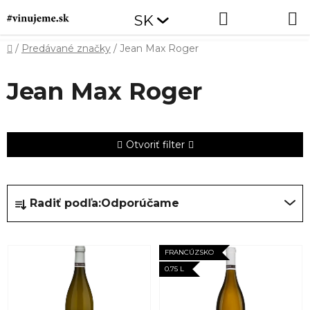
Prejsť
Hľadať
NÁKUP
SK
na
obsah
KOŠÍK
Domov
/
Predávané značky
/
Jean Max Roger
Jean Max Roger
Otvoriť filter
R
Radiť podľa:
Odporúčame
a
d
V
e
FRANCÚZSKO
ý
n
0.75 L
p
i
i
e