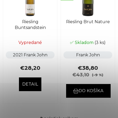
s
p
p
r
r
o
Riesling
Riesling Brut Nature
o
d
Buntsandstein
d
u
u
k
k
Vypredané
✅ Skladom
(3 ks)
t
t
o
2021 Frank John
Frank John
o
v
v
€28,20
€38,80
€43,10
(–9 %)
DETAIL
DO KOŠÍKA