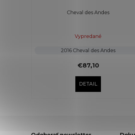
Cheval des Andes
Vypredané
2016 Cheval des Andes
€87,10
DETAIL
Z
á
Odoberať newsletter
Doku