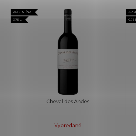
ARGENTÍNA
ARG
0.75 L
0.75 
Cheval des Andes
Vypredané