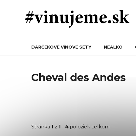
Prejsť
na
obsah
DARČEKOVÉ VÍNOVÉ SETY
NEALKO
Cheval des Andes
Stránka
1
z
1
-
4
položiek celkom