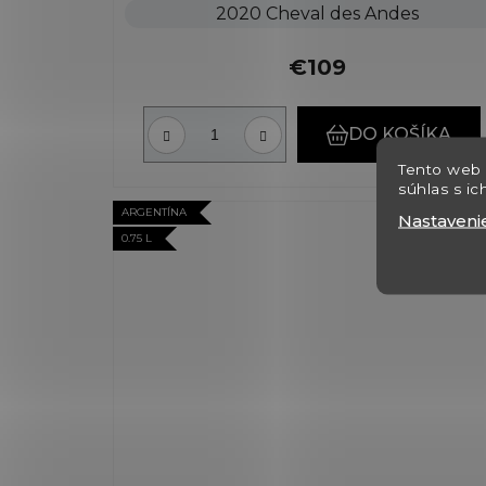
2020 Cheval des Andes
€109
DO KOŠÍKA
Tento web 
súhlas s ic
ARGENTÍNA
Nastaveni
0.75 L