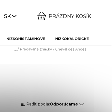
SK
PRÁZDNY KOŠÍK
NÁKUPNÝ
KOŠÍK
NÍZKOHISTAMÍNOVÉ
NÍZKOKALORICKÉ
ŠPECI
Domov
/
Predávané značky
/
Cheval des Andes
R
Radiť podľa:
Odporúčame
a